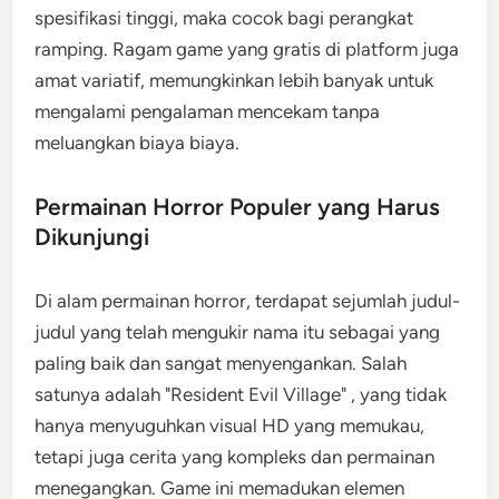
spesifikasi tinggi, maka cocok bagi perangkat
ramping. Ragam game yang gratis di platform juga
amat variatif, memungkinkan lebih banyak untuk
mengalami pengalaman mencekam tanpa
meluangkan biaya biaya.
Permainan Horror Populer yang Harus
Dikunjungi
Di alam permainan horror, terdapat sejumlah judul-
judul yang telah mengukir nama itu sebagai yang
paling baik dan sangat menyengankan. Salah
satunya adalah "Resident Evil Village" , yang tidak
hanya menyuguhkan visual HD yang memukau,
tetapi juga cerita yang kompleks dan permainan
menegangkan. Game ini memadukan elemen