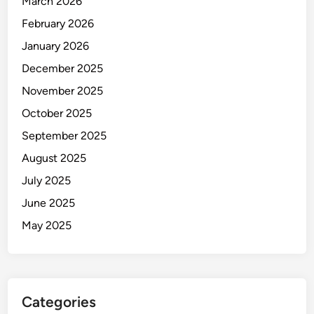
March 2026
February 2026
January 2026
December 2025
November 2025
October 2025
September 2025
August 2025
July 2025
June 2025
May 2025
Categories