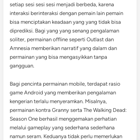
setiap sesi sesi sesi menjadi berbeda, karena
interaksi berinteraksi dengan pemain lain pemain
bisa menciptakan keadaan yang yang tidak bisa
diprediksi. Bagi yang yang senang pengalaman
soliter, permainan offline seperti Outlast dan
Amnesia memberikan narratif yang dalam dan
permainan yang bisa mengasyikkan tanpa
gangguan.
Bagi pencinta permainan mobile, terdapat rasio
game Android yang memberikan pengalaman
kengerian terlalu menyeramkan. Misalnya,
permainan kontra Granny serta The Walking Dead:
Season One berhasil menggemakan perhatian
melalui gameplay yang sederhana sederhana
namun seram. Keduanya tidak perlu memerlukan