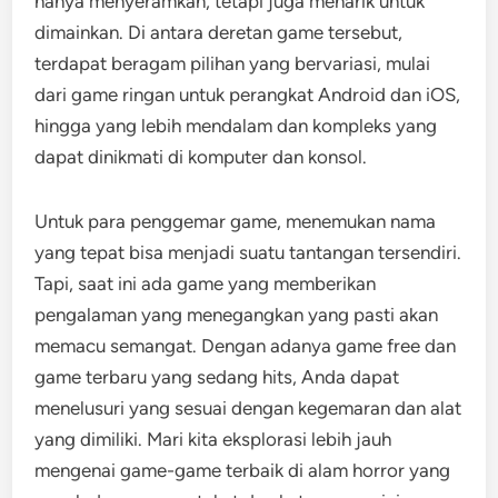
hanya menyeramkan, tetapi juga menarik untuk
dimainkan. Di antara deretan game tersebut,
terdapat beragam pilihan yang bervariasi, mulai
dari game ringan untuk perangkat Android dan iOS,
hingga yang lebih mendalam dan kompleks yang
dapat dinikmati di komputer dan konsol.
Untuk para penggemar game, menemukan nama
yang tepat bisa menjadi suatu tantangan tersendiri.
Tapi, saat ini ada game yang memberikan
pengalaman yang menegangkan yang pasti akan
memacu semangat. Dengan adanya game free dan
game terbaru yang sedang hits, Anda dapat
menelusuri yang sesuai dengan kegemaran dan alat
yang dimiliki. Mari kita eksplorasi lebih jauh
mengenai game-game terbaik di alam horror yang