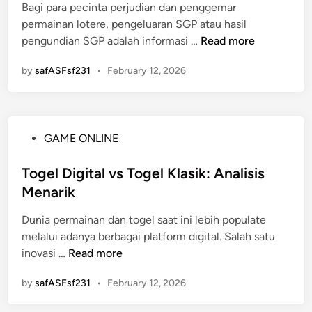
P
Bagi para pecinta perjudian dan penggemar
d
r
p
S
r
permainan lotere, pengeluaran SGP atau hasil
i
o
i
e
P
pengundian SGP adalah informasi …
Read more
n
s
t
d
e
i
u
by
safASFsf231
•
February 12, 2026
i
n
t
s
k
g
P
I
s
e
u
D
i
l
l
N
P
GAME ONLINE
A
u
s
P
o
k
a
a
o
s
Togel Digital vs Togel Klasik: Analisis
u
r
b
k
t
r
Menarik
a
e
e
e
a
n
r
r
Dunia permainan dan togel saat ini lebih populate
d
t
S
k
melalui adanya berbagai platform digital. Salah satu
i
G
u
T
inovasi …
Read more
n
P
a
o
:
l
by
safASFsf231
•
February 12, 2026
g
K
i
e
e