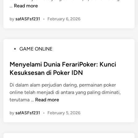
e
p
a
l
M
…
Read more
n
l
a
r
e
y
i
i
a
by
safASFsf231
h
•
February 6, 2026
s
t
S
n
D
t
i
t
d
i
e
P
r
e
l
r
e
a
n
P
GAME ONLINE
e
i
l
t
g
o
w
n
u
e
a
s
Menyelami Dunia FerariPoker: Kunci
a
y
a
g
n
t
t
Kesuksesan di Poker IDN
a
n
i
D
e
k
K
g
M
e
Di dalam alam perjudian daring, permainan poker
d
a
a
A
e
m
online telah menjadi di antara yang paling diminati,
i
n
y
n
n
o
M
terutama …
Read more
n
u
g
a
P
e
t
k
n
by
safASFsf231
e
•
February 5, 2026
n
o
a
g
r
y
g
d
m
e
e
i
a
l