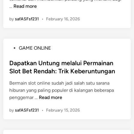
r
e
a
J
…
Read more
n
a
m
B
u
F
p
by
safASFsf231
•
February 16, 2026
a
d
o
a
t
u
r
t
a
l
t
a
s
I
u
n
P
GAME ONLINE
D
n
E
o
N
e
m
s
Dapatkan Untung melalui Permainan
P
d
a
t
Slot Bet Rendah: Trik Keberuntungan
o
a
s
e
k
n
u
Bermain slot online sudah jadi salah satu sarana
d
e
j
n
hiburan yang paling populer di kalangan beberapa
i
r
u
t
D
penggemar …
Read more
n
:
g
u
a
K
a
by
safASFsf231
k
•
February 15, 2026
p
e
S
P
a
s
k
e
t
e
i
n
k