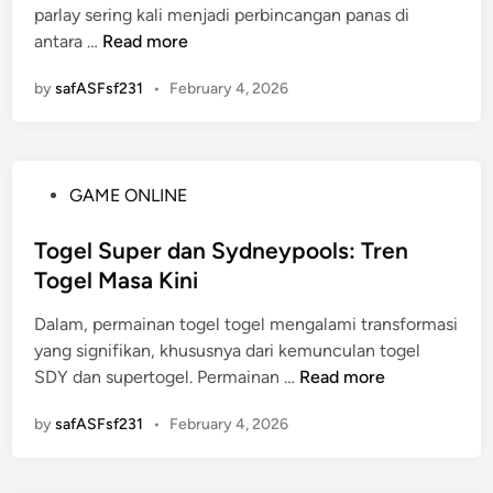
r
t
parlay sering kali menjadi perbincangan panas di
i
k
:
i
M
antara …
Read more
n
K
K
k
e
e
u
by
u
safASFsf231
•
February 4, 2026
n
s
n
n
g
u
c
t
e
k
i
u
n
s
K
P
k
GAME ONLINE
a
e
e
o
B
l
s
s
s
Togel Super dan Sydneypools: Tren
e
P
a
u
t
r
Togel Masa Kini
a
n
k
e
h
r
d
s
Dalam, permainan togel togel mengalami transformasi
d
a
l
i
e
yang signifikan, khususnya dari kemunculan togel
i
s
a
I
s
T
SDY dan supertogel. Permainan …
Read more
n
i
y
D
a
o
l
B
N
by
safASFsf231
n
•
February 4, 2026
g
o
P
d
e
l
l
i
l
a