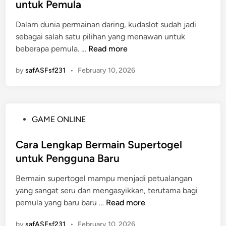
t
t
untuk Pemula
t
i
o
e
O
G
s
r
Dalam dunia permainan daring, kudaslot sudah jadi
d
n
a
:
e
sebagai salah satu pilihan yang menawan untuk
i
l
m
T
b
T
beberapa pemula. …
Read more
n
i
p
e
a
a
n
a
m
by
safASFsf231
•
February 10, 2026
g
k
e
n
u
i
t
g
k
H
i
M
a
a
k
e
n
P
GAME ONLINE
r
B
n
F
o
i
e
a
a
s
Cara Lengkap Bermain Supertogel
I
r
n
v
t
n
untuk Pengguna Baru
h
g
o
e
i
a
:
r
Bermain supertogel mampu menjadi petualangan
d
s
R
i
yang sangat seru dan mengasyikkan, terutama bagi
i
i
e
t
C
pemula yang baru baru …
Read more
n
l
k
A
a
M
o
by
safASFsf231
n
•
February 10, 2026