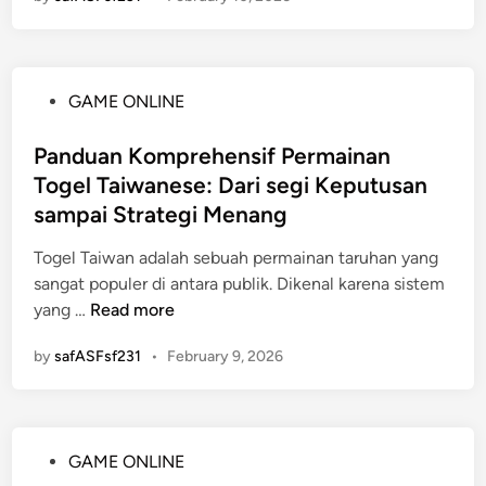
r
e
m
d
a
n
e
a
L
j
n
e
a
d
P
GAME ONLINE
n
l
a
o
g
a
s
s
Panduan Komprehensif Permainan
k
n
i
t
Togel Taiwanese: Dari segi Keputusan
a
k
T
e
p
sampai Strategi Menang
a
e
d
B
n
r
i
Togel Taiwan adalah sebuah permainan taruhan yang
e
S
b
n
sangat populer di antara publik. Dikenal karena sistem
r
l
a
P
yang …
Read more
m
o
i
a
a
t
k
by
safASFsf231
•
February 9, 2026
n
i
K
u
d
n
u
n
u
S
d
t
a
u
a
u
P
GAME ONLINE
n
p
u
k