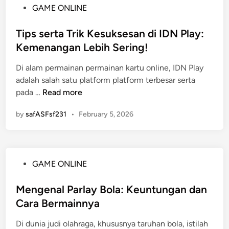
l
P
P
GAME ONLINE
i
a
:
e
o
n
m
T
r
s
Tips serta Trik Kesuksesan di IDN Play:
a
i
e
t
t
n
Kemenangan Lebih Sering!
D
m
a
e
P
u
u
n
Di alam permainan permainan kartu online, IDN Play
d
G
n
k
d
adalah salah satu platform platform terbesar serta
i
i
a
i
T
pada …
Read more
n
a
n
n
i
F
T
by
safASFsf231
•
g
February 5, 2026
p
e
i
a
s
r
p
n
s
a
s
T
e
r
d
P
GAME ONLINE
o
r
i
a
o
g
t
P
n
s
Mengenal Parlay Bola: Keuntungan dan
e
a
o
T
t
l
Cara Bermainnya
T
k
a
e
r
e
k
Di dunia judi olahraga, khususnya taruhan bola, istilah
d
i