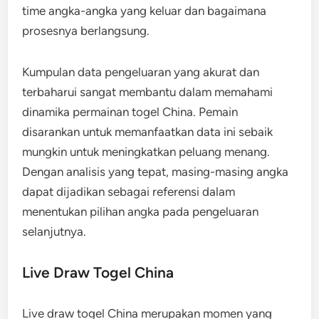
time angka-angka yang keluar dan bagaimana
prosesnya berlangsung.
Kumpulan data pengeluaran yang akurat dan
terbaharui sangat membantu dalam memahami
dinamika permainan togel China. Pemain
disarankan untuk memanfaatkan data ini sebaik
mungkin untuk meningkatkan peluang menang.
Dengan analisis yang tepat, masing-masing angka
dapat dijadikan sebagai referensi dalam
menentukan pilihan angka pada pengeluaran
selanjutnya.
Live Draw Togel China
Live draw togel China merupakan momen yang