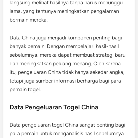
langsung melihat hasilnya tanpa harus menunggu
lama, yang tentunya meningkatkan pengalaman
bermain mereka.
Data China juga menjadi komponen penting bagi
banyak pemain. Dengan mempelajari hasil-hasil
sebelumnya, mereka dapat membuat strategi baru
dan meningkatkan peluang menang. Oleh karena
itu, pengeluaran China tidak hanya sekedar angka,
tetapi juga sumber informasi berharga bagi para
pemain togel.
Data Pengeluaran Togel China
Data pengeluaran togel China sangat penting bagi
para pemain untuk menganalisis hasil sebelumnya