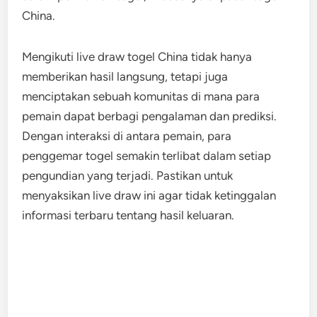
China.
Mengikuti live draw togel China tidak hanya
memberikan hasil langsung, tetapi juga
menciptakan sebuah komunitas di mana para
pemain dapat berbagi pengalaman dan prediksi.
Dengan interaksi di antara pemain, para
penggemar togel semakin terlibat dalam setiap
pengundian yang terjadi. Pastikan untuk
menyaksikan live draw ini agar tidak ketinggalan
informasi terbaru tentang hasil keluaran.