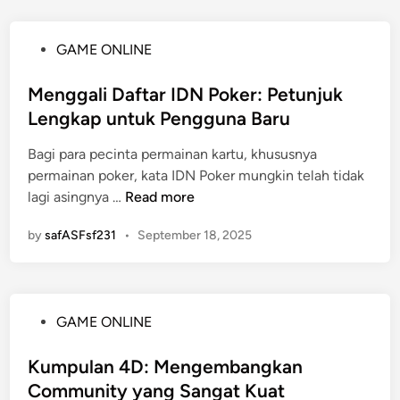
g
?
l
u
r
k
S
s
c
a
P
GAME ONLINE
D
A
a
B
o
Y
n
y
e
s
Menggali Daftar IDN Poker: Petunjuk
:
d
a
r
t
Lengkap untuk Pengguna Baru
T
a
:
u
e
r
C
A
n
Bagi para pecinta permainan kartu, khususnya
d
e
o
l
t
permainan poker, kata IDN Poker mungkin telah tidak
i
n
b
a
u
M
lagi asingnya …
Read more
n
d
a
s
n
e
a
a
by
safASFsf231
•
September 18, 2025
g
n
n
n
g
D
A
g
a
n
a
m
d
P
GAME ONLINE
l
p
a
o
i
a
P
s
Kumpulan 4D: Mengembangkan
D
k
e
t
Community yang Sangat Kuat
a
d