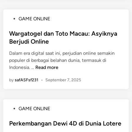
d
S
n
t
a
o
g
o
l
f
D
P
GAME ONLINE
g
a
t
i
o
e
m
d
S
s
Wargatogel dan Toto Macau: Asyiknya
l
K
a
e
t
Berjudi Online
d
a
n
t
e
a
y
P
Dalam era digital saat ini, perjudian online semakin
i
d
n
u
r
populer di berbagai belahan dunia, termasuk di
a
i
P
t
a
W
Indonesia. …
p
Read more
n
e
o
g
a
K
r
g
by
safASFsf231
m
•
September 7, 2025
r
e
a
e
a
g
s
n
l
t
a
e
n
:
i
t
m
y
S
P
GAME ONLINE
c
o
p
a
t
o
P
g
a
d
r
s
Perkembangan Dewi 4D di Dunia Lotere
l
e
t
a
a
t
a
l
a