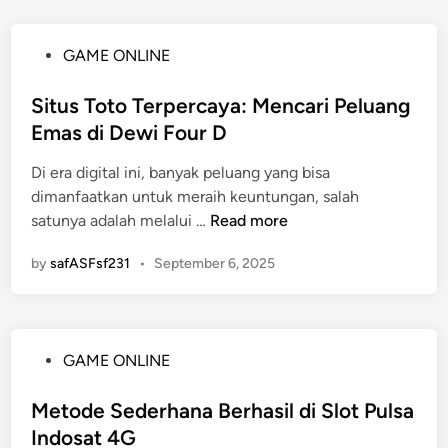
n
n
e
d
!
y
n
i
a
P
GAME ONLINE
a
D
B
o
l
u
e
s
Situs Toto Terpercaya: Mencari Peluang
S
n
r
t
Emas di Dewi Four D
l
i
j
e
o
a
u
Di era digital ini, banyak peluang yang bisa
d
t
L
d
dimanfaatkan untuk meraih keuntungan, salah
i
K
o
i
S
satunya adalah melalui …
Read more
n
u
t
O
i
d
e
by
safASFsf231
•
September 6, 2025
n
t
a
r
l
u
:
e
i
s
J
n
T
e
P
GAME ONLINE
e
o
n
o
t
i
s
Metode Sederhana Berhasil di Slot Pulsa
o
s
t
Indosat 4G
T
P