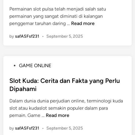
e
e
e
Permainan slot pulsa telah menjadi salah satu
d
r
r
permainan yang sangat diminati di kalangan
i
p
m
M
penggemar taruhan daring …
Read more
n
e
a
e
r
i
by
safASFsf231
•
September 5, 2025
t
c
n
o
a
a
d
y
n
e
a
S
P
GAME ONLINE
S
:
l
o
e
M
o
s
Slot Kuda: Cerita dan Fakta yang Perlu
d
e
t
t
Dipahami
e
n
M
e
r
c
a
Dalam dunia dunia perjudian online, terminologi kuda
d
h
a
c
slot atau kudaslot semakin populer dalam para
i
a
r
h
S
pemain. Game …
Read more
n
n
i
i
l
a
P
by
safASFsf231
•
n
September 5, 2025
o
B
e