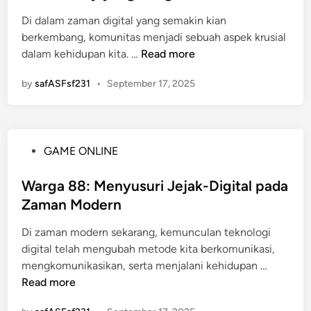
r
e
f
i
l
Di dalam zaman digital yang semakin kian
d
t
I
u
berkembang, komunitas menjadi sebuah aspek krusial
i
a
n
M
K
dalam kehidupan kita. …
Read more
n
r
d
e
u
I
u
by
safASFsf231
m
•
September 17, 2025
m
D
s
i
p
N
t
l
u
P
r
i
l
o
i
P
GAME ONLINE
h
a
k
T
o
i
n
e
a
s
Warga 88: Menyusuri Jejak-Digital pada
t
4
r
r
t
u
Zaman Modern
D
:
u
e
?
:
P
h
Di zaman modern sekarang, kemunculan teknologi
d
M
e
a
digital telah mengubah metode kita berkomunikasi,
i
e
t
n
W
mengkomunikasikan, serta menjalani kehidupan …
n
n
u
a
Read more
g
n
r
e
j