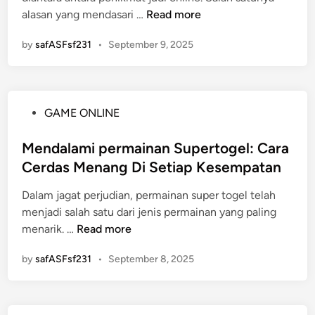
u
d
T
S
alasan yang mendasari …
Read more
n
n
i
r
l
g
D
by
safASFsf231
•
September 9, 2025
a
o
a
i
n
t
n
B
s
G
d
a
a
a
a
l
P
GAME ONLINE
k
c
n
i
o
s
o
K
k
s
Mendalami permainan Supertogel: Cara
i
r
e
G
t
D
Cerdas Menang Di Setiap Kesempatan
:
l
u
e
i
T
e
l
Dalam jagat perjudian, permainan super togel telah
d
g
i
b
u
menjadi salah satu dari jenis permainan yang paling
i
i
p
i
n
M
menarik. …
Read more
n
t
S
h
g
e
a
u
a
by
safASFsf231
•
September 8, 2025
a
n
l
k
n
n
d
s
M
a
e
e
l