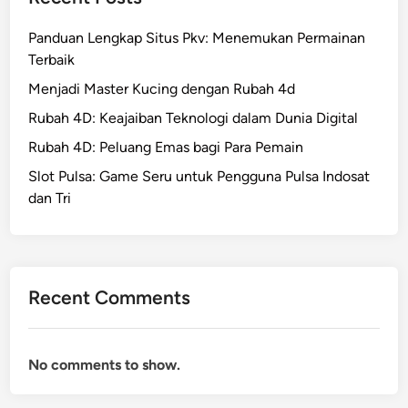
t
a
a
g
t
o
F
r
i
Panduan Lengkap Situs Pkv: Menemukan Permainan
a
L
a
a
a
Terbaik
h
o
k
M
a
k
g
Menjadi Master Kucing dengan Rubah 4d
t
e
n
a
i
a
n
Rubah 4D: Keajaiban Teknologi dalam Dunia Digital
S
n
n
c
a
Rubah 4D: Peluang Emas bagi Para Pemain
:
e
h
S
Slot Pulsa: Game Seru untuk Pengguna Pulsa Indosat
g
a
o
dan Tri
a
b
l
h
a
u
P
t
s
e
i
n
Recent Comments
M
i
a
p
s
u
No comments to show.
a
a
l
n