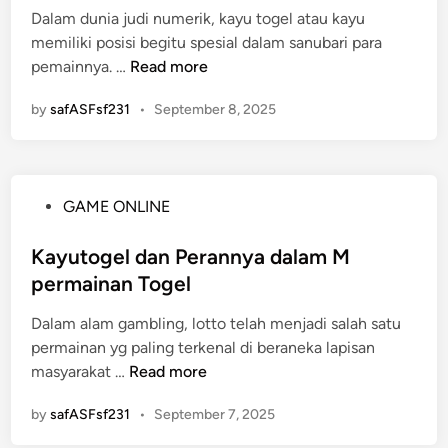
i
o
D
Dalam dunia judi numerik, kayu togel atau kayu
a
d
S
g
i
memiliki posisi begitu spesial dalam sanubari para
h
i
e
e
I
P
pemainnya. …
Read more
u
n
n
l
n
e
i
s
:
t
by
safASFsf231
•
September 8, 2025
r
a
C
e
h
s
a
r
i
i
r
n
t
:
a
e
P
GAME ONLINE
u
D
C
t
o
n
e
e
s
Kayutogel dan Perannya dalam M
g
m
r
t
permainan Togel
a
o
d
e
n
S
a
Dalam alam gambling, lotto telah menjadi salah satu
d
N
l
s
permainan yg paling terkenal di beraneka lapisan
i
o
o
M
K
masyarakat …
Read more
n
m
t
e
a
o
P
n
by
safASFsf231
•
September 7, 2025
y
r
G
a
u