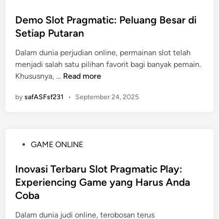
a
i
a
o
e
r
T
G
s
Demo Slot Pragmatic: Peluang Besar di
s
g
o
a
t
Setiap Putaran
a
a
g
n
e
l
T
e
Dalam dunia perjudian online, permainan slot telah
g
d
a
o
l
menjadi salah satu pilihan favorit bagi banyak pemain.
g
i
h
t
H
D
Khususnya, …
u
Read more
n
a
o
a
e
a
n
d
r
by
safASFsf231
•
September 24, 2025
m
n
S
e
i
o
e
n
I
S
t
g
n
l
i
a
i
P
GAME ONLINE
o
a
n
o
t
p
G
s
Inovasi Terbaru Slot Pragmatic Play:
P
O
a
t
Experiencing Game yang Harus Anda
r
r
m
e
a
Coba
a
e
d
g
n
M
i
Dalam dunia judi online, terobosan terus
m