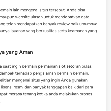
 pemain lain mengenai situs tersebut. Anda bisa
 maupun website ulasan untuk mendapatkan data
ang telah mendapatkan banyak review baik umumnya
punya layanan yang berkualitas serta keamanan yang
aya yang Aman
a saat ingin bermain permainan slot setoran pulsa.
rdampak terhadap pengalaman bermain bermain.
litian mengenai situs yang ingin Anda gunakan.
lisensi resmi dan banyak tanggapan baik dari para
dapat merasa tenang ketika anda melakukan proses
.