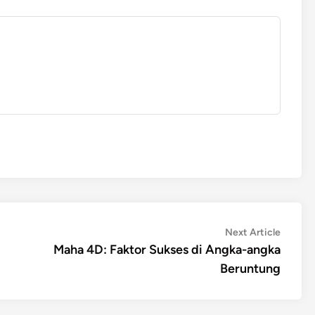
Next
Next Article
article:
Maha 4D: Faktor Sukses di Angka-angka
Beruntung