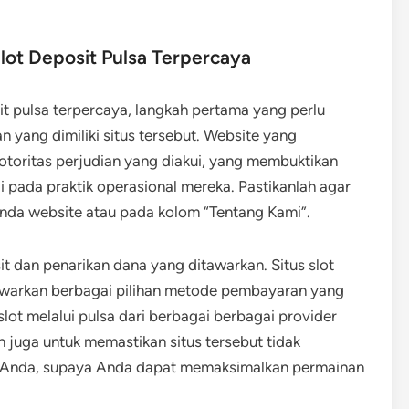
lot Deposit Pulsa Terpercaya
it pulsa terpercaya, langkah pertama yang perlu
n yang dimiliki situs tersebut. Website yang
otoritas perjudian yang diakui, yang membuktikan
 pada praktik operasional mereka. Pastikanlah agar
anda website atau pada kolom “Tentang Kami”.
t dan penarikan dana yang ditawarkan. Situs slot
awarkan berbagai pilihan metode pembayaran yang
t melalui pulsa dari berbagai berbagai provider
n juga untuk memastikan situs tersebut tidak
n Anda, supaya Anda dapat memaksimalkan permainan