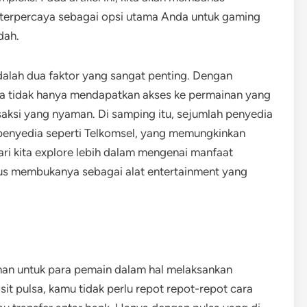
terpercaya sebagai opsi utama Anda untuk gaming
dah.
adalah dua faktor yang sangat penting. Dengan
da tidak hanya mendapatkan akses ke permainan yang
saksi yang nyaman. Di samping itu, sejumlah penyedia
 penyedia seperti Telkomsel, yang memungkinkan
ri kita explore lebih dalam mengenai manfaat
us membukanya sebagai alat entertainment yang
an untuk para pemain dalam hal melaksankan
 pulsa, kamu tidak perlu repot repot-repot cara