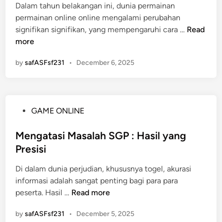
a
a
Dalam tahun belakangan ini, dunia permainan
d
r
n
P
permainan online online mengalami perubahan
i
a
g
a
T
signifikan signifikan, yang mempengaruhi cara …
Read
n
n
P
h
r
more
T
e
a
a
o
r
m
by
safASFsf231
•
December 6, 2025
n
g
m
i
s
e
a
f
l
i
o
M
n
P
GAME ONLINE
r
a
a
o
m
c
n
s
Mengatasi Masalah SGP : Hasil yang
a
a
S
t
Presisi
s
u
u
e
i
:
p
Di dalam dunia perjudian, khususnya togel, akurasi
d
G
F
e
informasi adalah sangat penting bagi para para
i
a
a
r
M
peserta. Hasil …
Read more
n
m
k
t
e
e
t
by
safASFsf231
o
•
December 5, 2025
n
O