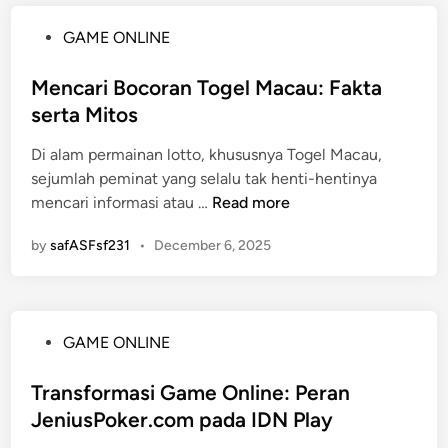
N
t
I
P
P
GAME ONLINE
a
n
l
o
a
d
a
s
Mencari Bocoran Togel Macau: Fakta
n
o
y
t
serta Mitos
s
s
:
e
e
a
T
Di alam permainan lotto, khususnya Togel Macau,
d
r
t
a
sejumlah peminat yang selalu tak henti-hentinya
i
t
:
k
M
mencari informasi atau …
Read more
n
a
A
t
e
F
p
i
by
safASFsf231
•
December 6, 2025
n
a
a
k
c
k
y
O
a
t
a
p
r
a
n
t
P
GAME ONLINE
i
T
g
i
o
B
e
A
m
s
Transformasi Game Online: Peran
o
n
n
a
t
JeniusPoker.com pada IDN Play
c
t
d
l
e
o