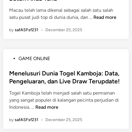
e
e
e
l
Macau telah lama dikenal sebagai salah satu salah
d
G
n
i
H
satu pusat judi top di dunia dunia, dan …
Read more
i
u
a
k
a
n
i
n
A
by
safASFsf231
•
December 25, 2025
s
d
g
n
i
e
g
l
t
k
M
o
a
P
GAME ONLINE
a
C
K
o
c
a
e
s
Menelusuri Dunia Togel Kamboja: Data,
a
m
l
t
Pengeluaran, dan Live Draw Terupdate!
o
b
u
e
T
o
a
Togel Kamboja telah menjadi salah satu permainan
d
e
d
r
yang sangat populer di kalangan pecinta perjudian di
i
r
i
a
M
Indonesia. …
Read more
n
b
a
n
e
a
’
T
by
safASFsf231
•
December 25, 2025
n
r
s
o
e
u