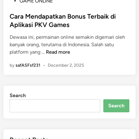
P
GAME ONLINE
o
n
K
o
n
g
e
s
Cara Mendapatkan Bonus Terbaik di
g
e
b
t
Aplikasi PKV Games
k
t
e
e
o
a
r
Dewasa ini, permainan online semakin digemari oleh
d
n
h
h
banyak orang, terutama di Indonesia. Salah satu
i
g
u
a
C
platform yang …
Read more
n
:
i
s
a
M
P
i
by
safASFsf231
•
December 2, 2025
r
e
e
l
a
m
r
a
M
a
a
n
e
h
n
Search
n
a
g
d
Search
m
k
a
i
a
p
M
t
a
a
y
t
k
a