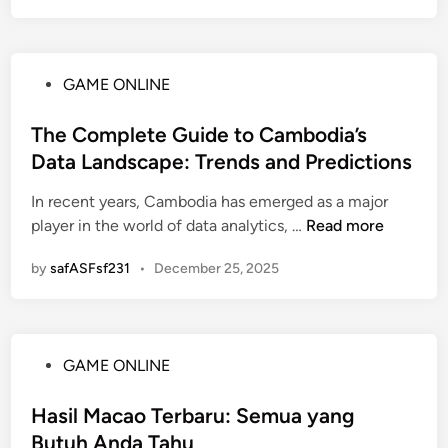
a
a
g
e
a
n
l
a
n
n
f
a
i
g
g
a
P
GAME ONLINE
m
F
u
S
a
o
I
a
n
e
t
s
The Complete Guide to Cambodia’s
n
s
t
d
k
t
Data Landscape: Trends and Predictions
i
i
u
a
a
e
:
l
n
n
n
In recent years, Cambodia has emerged as a major
d
M
i
g
g
T
D
player in the world of data analytics, …
Read more
i
i
t
k
D
h
a
n
s
a
a
a
by
safASFsf231
•
December 25, 2025
e
t
t
s
n
u
C
a
e
n
o
u
r
m
n
i
P
GAME ONLINE
p
t
d
o
l
u
i
s
Hasil Macao Terbaru: Semua yang
e
k
B
t
Butuh Anda Tahu
t
M
a