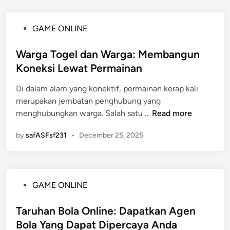
D
g
l
:
a
e
u
S
t
P
l
GAME ONLINE
s
e
a
o
H
u
m
L
s
Warga Togel dan Warga: Membangun
o
r
u
a
t
n
Koneksi Lewat Permainan
i
a
n
e
g
D
y
d
Di dalam alam yang konektif, permainan kerap kali
d
k
u
a
s
merupakan jembatan penghubung yang
i
o
n
n
c
W
menghubungkan warga. Salah satu …
Read more
n
n
i
g
a
a
g
a
B
by
safASFsf231
•
December 25, 2025
p
r
T
u
e
g
o
t
:
a
g
u
T
T
e
h
P
GAME ONLINE
r
o
l
A
o
e
g
K
n
s
Taruhan Bola Online: Dapatkan Agen
n
e
a
d
t
d
Bola Yang Dapat Dipercaya Anda
l
m