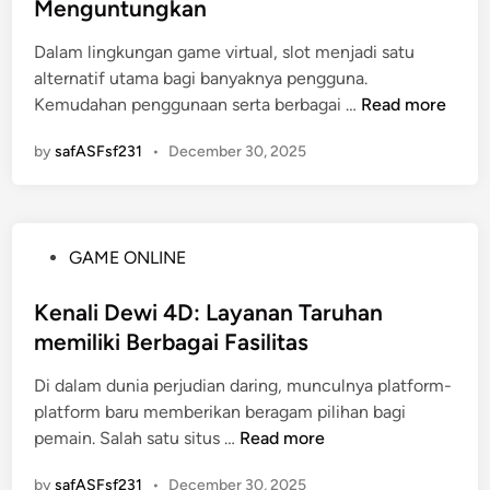
I
Menguntungkan
a
d
n
n
i
Dalam lingkungan game virtual, slot menjadi satu
d
d
n
alternatif utama bagi banyaknya pengguna.
o
a
M
Kemudahan penggunaan serta berbagai …
Read more
s
l
e
a
a
by
safASFsf231
•
December 30, 2025
m
t
m
p
:
G
e
J
a
r
a
m
P
GAME ONLINE
l
w
e
o
u
a
S
s
Kenali Dewi 4D: Layanan Taruhan
a
b
l
t
memiliki Berbagai Fasilitas
s
a
o
e
P
n
t
Di dalam dunia perjudian daring, munculnya platform-
d
i
C
platform baru memberikan beragam pilihan bagi
i
l
e
K
pemain. Salah satu situs …
Read more
n
i
p
e
h
a
by
safASFsf231
•
December 30, 2025
n