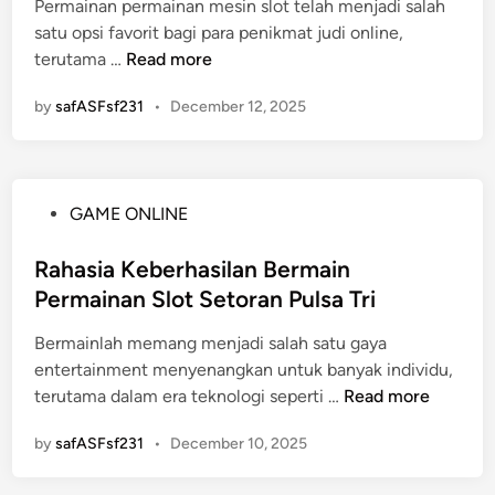
i
Permainan permainan mesin slot telah menjadi salah
s
b
a
e
n
satu opsi favorit bagi para penikmat judi online,
i
A
m
s
C
terutama …
Read more
K
n
a
a
a
e
d
n
r
by
safASFsf231
•
December 12, 2025
r
m
a
K
a
a
C
i
S
m
o
s
e
p
b
a
P
GAME ONLINE
d
u
a
h
o
e
a
S
s
Rahasia Keberhasilan Bermain
r
n
u
t
Permainan Slot Setoran Pulsa Tri
h
P
k
e
a
e
s
Bermainlah memang menjadi salah satu gaya
d
n
r
e
entertainment menyenangkan untuk banyak individu,
i
a
m
s
R
terutama dalam era teknologi seperti …
Read more
n
K
a
a
e
i
by
safASFsf231
•
December 10, 2025
h
m
n
a
e
a