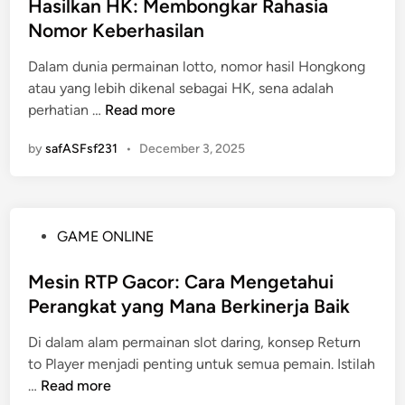
s
Hasilkan HK: Membongkar Rahasia
o
s
m
t
Nomor Keberhasilan
b
a
a
e
a
k
i
Dalam dunia permainan lotto, nomor hasil Hongkong
d
N
a
n
atau yang lebih dikenal sebagai HK, sena adalah
i
a
n
a
H
perhatian …
Read more
n
s
P
n
a
i
e
by
safASFsf231
•
K
December 3, 2025
s
b
r
a
i
A
m
r
l
n
a
t
k
d
i
P
GAME ONLINE
u
a
a
n
o
R
n
d
a
s
Mesin RTP Gacor: Cara Mengetahui
e
H
i
n
t
m
Perangkat yang Mana Berkinerja Baik
K
M
P
e
i
:
e
o
Di dalam alam permainan slot daring, konsep Return
d
d
M
j
k
to Player menjadi penting untuk semua pemain. Istilah
i
i
e
a
e
M
…
Read more
n
A
m
P
r