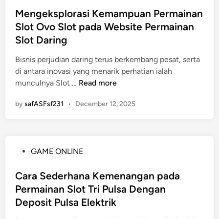
o
e
m
l
i
n
s
Mengeksplorasi Kemampuan Permainan
m
e
:
n
s
t
a
Slot Ovo Slot pada Website Permainan
K
B
g
i
e
i
u
Slot Daring
e
B
d
n
d
l
a
i
Bisnis perjudian daring terus berkembang pesat, serta
B
a
a
i
n
di antara inovasi yang menarik perhatian ialah
a
y
j
k
M
munculnya Slot …
r
Read more
a
a
d
e
u
n
r
a
by
safASFsf231
•
December 12, 2025
n
g
d
l
g
p
a
a
e
e
r
m
k
r
i
M
P
GAME ONLINE
s
l
P
e
o
p
u
e
n
s
Cara Sederhana Kemenangan pada
l
W
n
a
t
Permainan Slot Tri Pulsa Dengan
o
a
g
n
e
r
Deposit Pulsa Elektrik
j
a
g
d
a
i
l
B