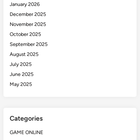
January 2026
December 2025
November 2025
October 2025
September 2025
August 2025
July 2025
June 2025
May 2025
Categories
GAME ONLINE