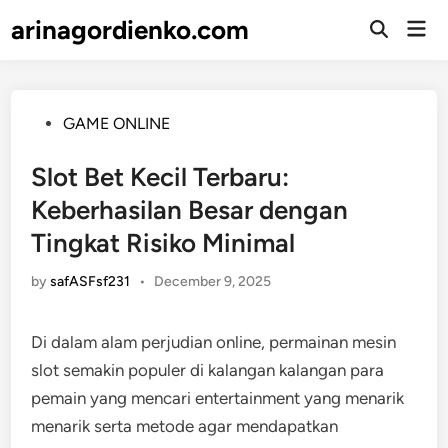
Skip
arinagordienko.com
Mai
to
Open
Men
Search
content
Posted
GAME ONLINE
in
Slot Bet Kecil Terbaru:
Keberhasilan Besar dengan
Tingkat Risiko Minimal
by
safASFsf231
•
December 9, 2025
Di dalam alam perjudian online, permainan mesin
slot semakin populer di kalangan kalangan para
pemain yang mencari entertainment yang menarik
menarik serta metode agar mendapatkan