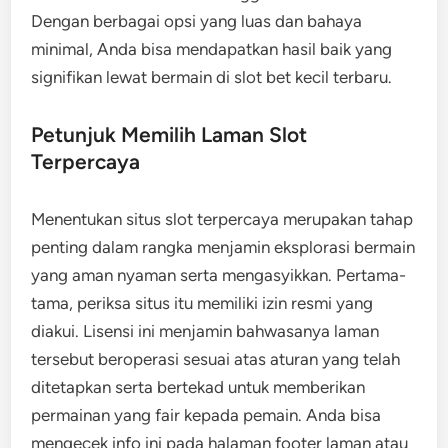
Dengan berbagai opsi yang luas dan bahaya
minimal, Anda bisa mendapatkan hasil baik yang
signifikan lewat bermain di slot bet kecil terbaru.
Petunjuk Memilih Laman Slot
Terpercaya
Menentukan situs slot terpercaya merupakan tahap
penting dalam rangka menjamin eksplorasi bermain
yang aman nyaman serta mengasyikkan. Pertama-
tama, periksa situs itu memiliki izin resmi yang
diakui. Lisensi ini menjamin bahwasanya laman
tersebut beroperasi sesuai atas aturan yang telah
ditetapkan serta bertekad untuk memberikan
permainan yang fair kepada pemain. Anda bisa
mengecek info ini pada halaman footer laman atau