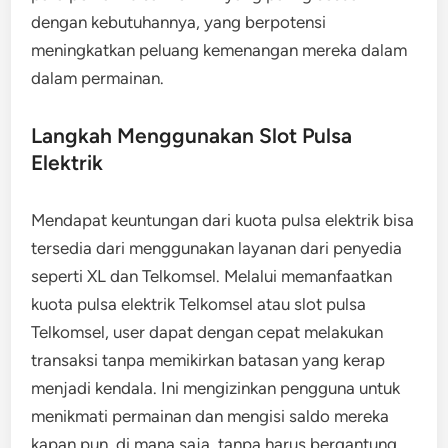
dengan kebutuhannya, yang berpotensi
meningkatkan peluang kemenangan mereka dalam
dalam permainan.
Langkah Menggunakan Slot Pulsa
Elektrik
Mendapat keuntungan dari kuota pulsa elektrik bisa
tersedia dari menggunakan layanan dari penyedia
seperti XL dan Telkomsel. Melalui memanfaatkan
kuota pulsa elektrik Telkomsel atau slot pulsa
Telkomsel, user dapat dengan cepat melakukan
transaksi tanpa memikirkan batasan yang kerap
menjadi kendala. Ini mengizinkan pengguna untuk
menikmati permainan dan mengisi saldo mereka
kapan pun, di mana saja, tanpa harus bergantung