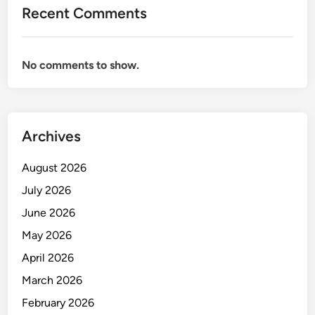
Recent Comments
No comments to show.
Archives
August 2026
July 2026
June 2026
May 2026
April 2026
March 2026
February 2026