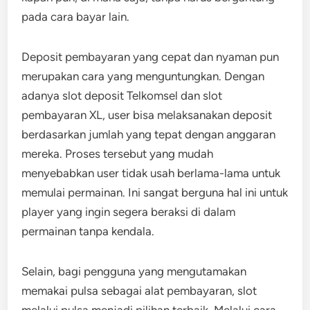
pada cara bayar lain.
Deposit pembayaran yang cepat dan nyaman pun
merupakan cara yang menguntungkan. Dengan
adanya slot deposit Telkomsel dan slot
pembayaran XL, user bisa melaksanakan deposit
berdasarkan jumlah yang tepat dengan anggaran
mereka. Proses tersebut yang mudah
menyebabkan user tidak usah berlama-lama untuk
memulai permainan. Ini sangat berguna hal ini untuk
player yang ingin segera beraksi di dalam
permainan tanpa kendala.
Selain, bagi pengguna yang mengutamakan
memakai pulsa sebagai alat pembayaran, slot