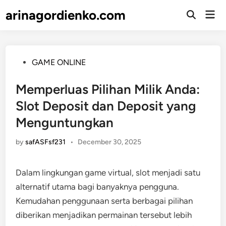
Skip
arinagordienko.com
Mai
to
Open
Men
Search
content
Posted
GAME ONLINE
in
Memperluas Pilihan Milik Anda:
Slot Deposit dan Deposit yang
Menguntungkan
by
safASFsf231
•
December 30, 2025
Dalam lingkungan game virtual, slot menjadi satu
alternatif utama bagi banyaknya pengguna.
Kemudahan penggunaan serta berbagai pilihan
diberikan menjadikan permainan tersebut lebih