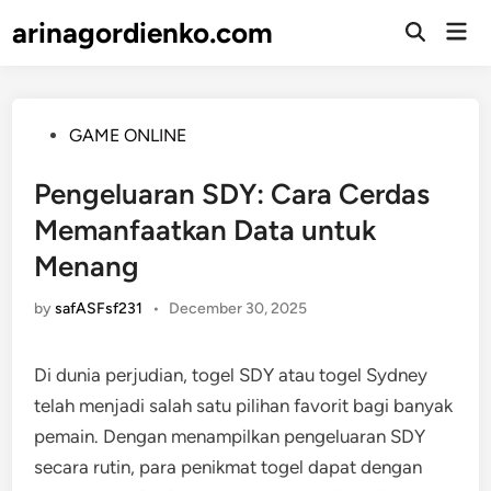
Skip
arinagordienko.com
Mai
to
Open
Men
Search
content
Posted
GAME ONLINE
in
Pengeluaran SDY: Cara Cerdas
Memanfaatkan Data untuk
Menang
by
safASFsf231
•
December 30, 2025
Di dunia perjudian, togel SDY atau togel Sydney
telah menjadi salah satu pilihan favorit bagi banyak
pemain. Dengan menampilkan pengeluaran SDY
secara rutin, para penikmat togel dapat dengan