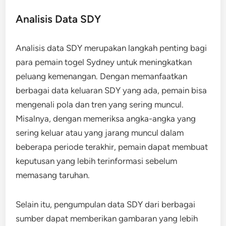
Analisis Data SDY
Analisis data SDY merupakan langkah penting bagi
para pemain togel Sydney untuk meningkatkan
peluang kemenangan. Dengan memanfaatkan
berbagai data keluaran SDY yang ada, pemain bisa
mengenali pola dan tren yang sering muncul.
Misalnya, dengan memeriksa angka-angka yang
sering keluar atau yang jarang muncul dalam
beberapa periode terakhir, pemain dapat membuat
keputusan yang lebih terinformasi sebelum
memasang taruhan.
Selain itu, pengumpulan data SDY dari berbagai
sumber dapat memberikan gambaran yang lebih