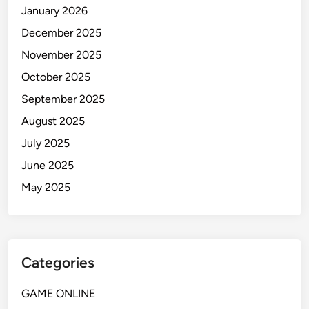
January 2026
December 2025
November 2025
October 2025
September 2025
August 2025
July 2025
June 2025
May 2025
Categories
GAME ONLINE