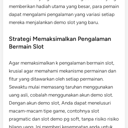
memberikan hadiah utama yang besar, para pemain
dapat mengalami pengalaman yang variasi setiap
mereka menjalankan demo slot yang baru.
Strategi Memaksimalkan Pengalaman
Bermain Slot
Agar memaksimalkan k pengalaman bermain slot,
krusial agar memahami mekanisme permainan dan
fitur yang ditawarkan oleh setiap permainan.
Sewaktu mulai memasang taruhan menggunakan
uang asli, cobalah menggunakan akun demo slot.
Dengan akun demo slot, Anda dapat menelusuri
macam-macam tipe game, contohnya slot
pragmatic dan slot demo pg soft, tanpa risiko risiko
hilang uang. Ini memberi kesempatan anda untuk