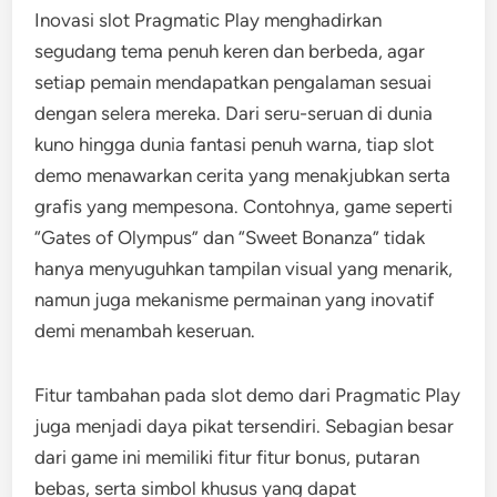
Inovasi slot Pragmatic Play menghadirkan
segudang tema penuh keren dan berbeda, agar
setiap pemain mendapatkan pengalaman sesuai
dengan selera mereka. Dari seru-seruan di dunia
kuno hingga dunia fantasi penuh warna, tiap slot
demo menawarkan cerita yang menakjubkan serta
grafis yang mempesona. Contohnya, game seperti
“Gates of Olympus” dan “Sweet Bonanza” tidak
hanya menyuguhkan tampilan visual yang menarik,
namun juga mekanisme permainan yang inovatif
demi menambah keseruan.
Fitur tambahan pada slot demo dari Pragmatic Play
juga menjadi daya pikat tersendiri. Sebagian besar
dari game ini memiliki fitur fitur bonus, putaran
bebas, serta simbol khusus yang dapat