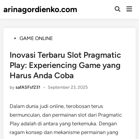
Skip
arinagordienko.com
Mai
to
Open
Men
Search
content
Posted
GAME ONLINE
in
Inovasi Terbaru Slot Pragmatic
Play: Experiencing Game yang
Harus Anda Coba
by
safASFsf231
•
September 23, 2025
Dalam dunia judi online, terobosan terus
bermunculan, dan permainan slot dari Pragmatic
Play adalah di antara yang terkemuka. Dengan
ragam konsep dan mekanisme permainan yang