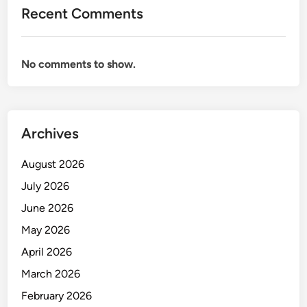
Recent Comments
No comments to show.
Archives
August 2026
July 2026
June 2026
May 2026
April 2026
March 2026
February 2026