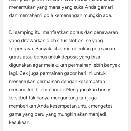
menemukan yang mana yang suka Anda gemari
dan memahami pola kemenangan mungkin ada.
Di samping itu, manfaatkan bonus dan penawaran
yang ditawarkan oleh situs slot online yang
terpercaya. Banyak situs memberikan permainan
gratis atau bonus untuk deposit yang bisa
digunakan agar melakukan permainan lebih banyak
lagi. Cek juga permainan gacor hari ini untuk
menemukan permainan dengan kesempatan
menang lebih lebih tinggi. Menggunakan bonus
tersebut tak hanya menguntungkan juga
memberikan Anda kesempatan untuk mengetes
game yang baru yang mungkin akan menjadi
kesukaan.