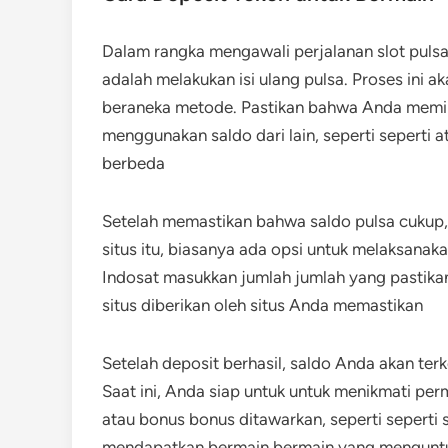
Dalam rangka mengawali perjalanan slot pulsa
adalah melakukan isi ulang pulsa. Proses ini a
beraneka metode. Pastikan bahwa Anda memili
menggunakan saldo dari lain, seperti seperti 
berbeda
Setelah memastikan bahwa saldo pulsa cukup, A
situs itu, biasanya ada opsi untuk melaksanaka
Indosat masukkan jumlah jumlah yang pastikan 
situs diberikan oleh situs Anda memastikan
Setelah deposit berhasil, saldo Anda akan ter
Saat ini, Anda siap untuk untuk menikmati p
atau bonus bonus ditawarkan, seperti seperti
mendapatkan bermain bermain yang menguntu