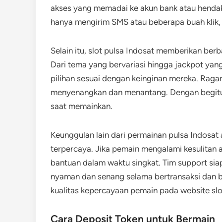
akses yang memadai ke akun bank atau hendak
hanya mengirim SMS atau beberapa buah klik, 
Selain itu, slot pulsa Indosat memberikan ber
Dari tema yang bervariasi hingga jackpot ya
pilihan sesuai dengan keinginan mereka. Raga
menyenangkan dan menantang. Dengan begitu b
saat memainkan.
Keunggulan lain dari permainan pulsa Indosa
terpercaya. Jika pemain mengalami kesulitan
bantuan dalam waktu singkat. Tim support s
nyaman dan senang selama bertransaksi dan b
kualitas kepercayaan pemain pada website slot
Cara Deposit Token untuk Bermain