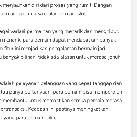
 menjauhkan diri dari proses yang rumit. Dengan
pemain sudah bisa mulai bermain slot.
bagai variasi permainan yang menarik dan menghibur.
ng menarik, para pemain dapat mendapatkan banyak
m fitur ini menjadikan pengalaman bermain jadi
anyak pilihan, tidak ada alasan untuk merasa jenuh
t adalah pelayanan pelanggan yang cepat tanggap dan
 atau punya pertanyaan, para pemain bisa memperoleh
iap membantu untuk memastikan semua pemain merasa
ertransaksi. Keadaan ini pastinya meningkatkan
 yang para pemain pilih.