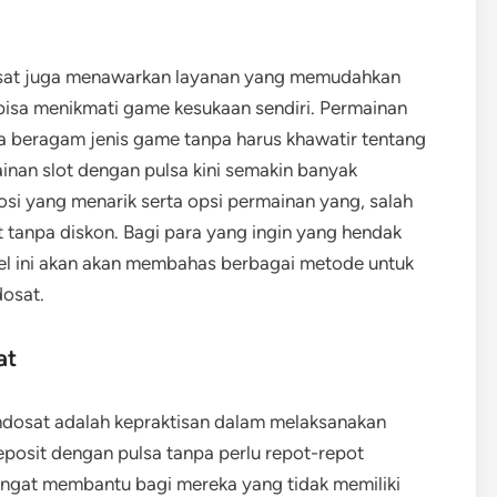
dosat juga menawarkan layanan yang memudahkan
isa menikmati game kesukaan sendiri. Permainan
 beragam jenis game tanpa harus khawatir tentang
inan slot dengan pulsa kini semakin banyak
i yang menarik serta opsi permainan yang, salah
ot tanpa diskon. Bagi para yang ingin yang hendak
el ini akan akan membahas berbagai metode untuk
osat.
at
Indosat adalah kepraktisan dalam melaksanakan
eposit dengan pulsa tanpa perlu repot-repot
angat membantu bagi mereka yang tidak memiliki