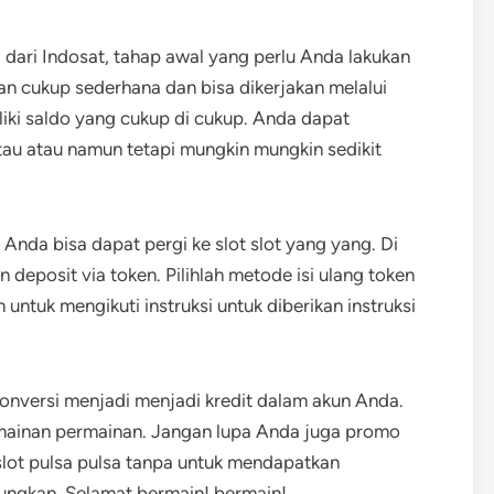
 dari Indosat, tahap awal yang perlu Anda lakukan
kan cukup sederhana dan bisa dikerjakan melalui
ki saldo yang cukup di cukup. Anda dapat
atau atau namun tetapi mungkin mungkin sedikit
nda bisa dapat pergi ke slot slot yang yang. Di
n deposit via token. Pilihlah metode isi ulang token
untuk mengikuti instruksi untuk diberikan instruksi
konversi menjadi menjadi kredit dalam akun Anda.
ermainan permainan. Jangan lupa Anda juga promo
 slot pulsa pulsa tanpa untuk mendapatkan
ngkan. Selamat bermain! bermain!