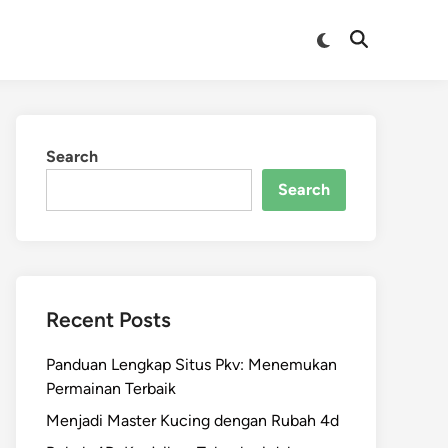
Switch
Open
to
Search
dark
mode
Search
Search
Recent Posts
Panduan Lengkap Situs Pkv: Menemukan
Permainan Terbaik
Menjadi Master Kucing dengan Rubah 4d