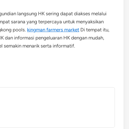
ngundian langsung HK sering dapat diakses melalui
empat sarana yang terpercaya untuk menyaksikan
gkong pools.
kingman farmers market
Di tempat itu,
K dan informasi pengeluaran HK dengan mudah,
 semakin menarik serta informatif.