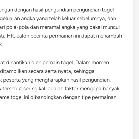
ungan dengan hasil pengundian pengundian togel
eluaran angka yang telah keluar sebelumnya, dan
ri pola-pola dan meramal angka yang bakal muncul
ta HK, calon pecinta permainan ini dapat menambah
k.
t dinantikan oleh pemain togel. Dalam momen
ditampilkan secara serta nyata, sehingga
 peserta yang mengharapkan hasil pengundian.
aw tersebut sering kali adalah faktor mengapa banyak
game togel ini dibandingkan dengan tipe permainan