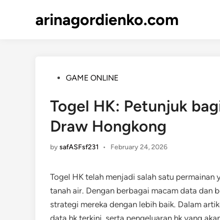
Skip
arinagordienko.com
to
content
Posted
GAME ONLINE
in
Togel HK: Petunjuk bagi
Draw Hongkong
by
safASFsf231
•
February 24, 2026
Togel HK telah menjadi salah satu permainan 
tanah air. Dengan berbagai macam data dan 
strategi mereka dengan lebih baik. Dalam arti
data hk terkini, serta pengeluaran hk yang 