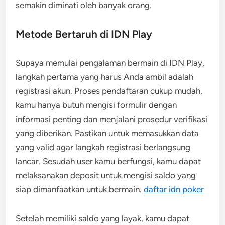
semakin diminati oleh banyak orang.
Metode Bertaruh di IDN Play
Supaya memulai pengalaman bermain di IDN Play,
langkah pertama yang harus Anda ambil adalah
registrasi akun. Proses pendaftaran cukup mudah,
kamu hanya butuh mengisi formulir dengan
informasi penting dan menjalani prosedur verifikasi
yang diberikan. Pastikan untuk memasukkan data
yang valid agar langkah registrasi berlangsung
lancar. Sesudah user kamu berfungsi, kamu dapat
melaksanakan deposit untuk mengisi saldo yang
siap dimanfaatkan untuk bermain.
daftar idn poker
Setelah memiliki saldo yang layak, kamu dapat