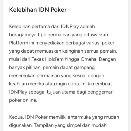
Kelebihan IDN Poker
Kelebihan pertama dari IDNPlay adalah
beragamnya tipe permainan yang ditawarkan.
Platform ini menyediakan berbagai variasi poker
yang dapat memuaskan keinginan semua pemain,
mulai dari Texas Hold’em hingga Omaha. Dengan
banyak pilihan, pemain dapat gampang
menemukan permainan yang sesuai dengan
keahlian mereka atau ingin coba. Ini k membuat
IDNPlay sebagai tujuan utama bagi penggemar
poker online.
Kedua, IDN Poker memiliki antarmuka yang mudah
digunakan. Tampilan yang simpel dan mudah