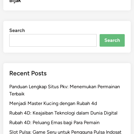
Bijak
Search
Search
Recent Posts
Panduan Lengkap Situs Pkv: Menemukan Permainan
Terbaik
Menjadi Master Kucing dengan Rubah 4d
Rubah 4D: Keajaiban Teknologi dalam Dunia Digital
Rubah 4D: Peluang Emas bagi Para Pemain
Slot Pulsa: Game Seru untuk Pengguna Pulsa Indosat