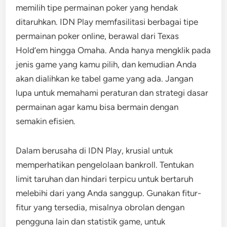
memilih tipe permainan poker yang hendak
ditaruhkan. IDN Play memfasilitasi berbagai tipe
permainan poker online, berawal dari Texas
Hold’em hingga Omaha. Anda hanya mengklik pada
jenis game yang kamu pilih, dan kemudian Anda
akan dialihkan ke tabel game yang ada. Jangan
lupa untuk memahami peraturan dan strategi dasar
permainan agar kamu bisa bermain dengan
semakin efisien.
Dalam berusaha di IDN Play, krusial untuk
memperhatikan pengelolaan bankroll. Tentukan
limit taruhan dan hindari terpicu untuk bertaruh
melebihi dari yang Anda sanggup. Gunakan fitur-
fitur yang tersedia, misalnya obrolan dengan
pengguna lain dan statistik game, untuk