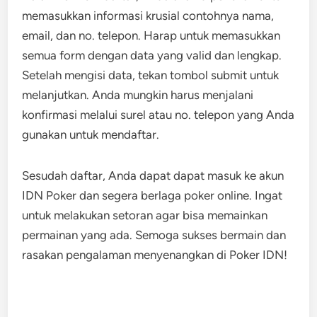
memasukkan informasi krusial contohnya nama,
email, dan no. telepon. Harap untuk memasukkan
semua form dengan data yang valid dan lengkap.
Setelah mengisi data, tekan tombol submit untuk
melanjutkan. Anda mungkin harus menjalani
konfirmasi melalui surel atau no. telepon yang Anda
gunakan untuk mendaftar.
Sesudah daftar, Anda dapat dapat masuk ke akun
IDN Poker dan segera berlaga poker online. Ingat
untuk melakukan setoran agar bisa memainkan
permainan yang ada. Semoga sukses bermain dan
rasakan pengalaman menyenangkan di Poker IDN!