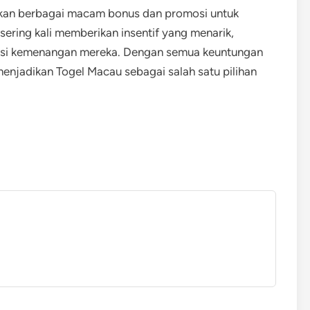
rkan berbagai macam bonus dan promosi untuk
ering kali memberikan insentif yang menarik,
nsi kemenangan mereka. Dengan semua keuntungan
k menjadikan Togel Macau sebagai salah satu pilihan