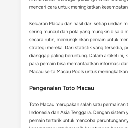
mencari cara untuk meningkatkan kesempata
Keluaran Macau dan hasil dari setiap undian
sering muncul dan pola yang mungkin bisa di
secara rutin, memungkinkan pemain untuk me
strategi mereka. Dari statistik yang tersedi
dianggap paling beruntung. Dalam artikel ini,
para pemain bisa memanfaatkan informasi dari
Macau serta Macau Pools untuk meningkatkan
Pengenalan Toto Macau
Toto Macau merupakan salah satu permainan to
Indonesia dan Asia Tenggara. Dengan sistem 
pemain tertarik untuk mencoba peruntunganny