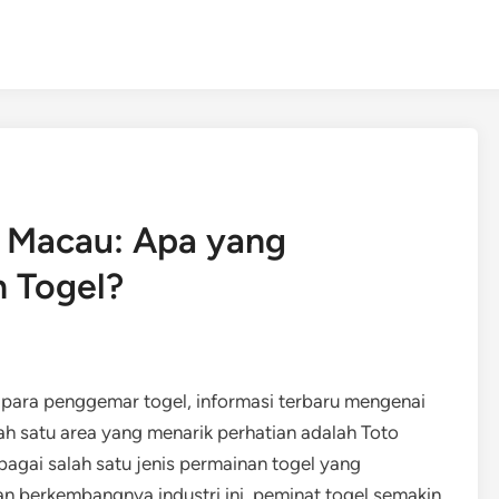
n Macau: Apa yang
 Togel?
 para penggemar togel, informasi terbaru mengenai
ah satu area yang menarik perhatian adalah Toto
ebagai salah satu jenis permainan togel yang
 berkembangnya industri ini, peminat togel semakin