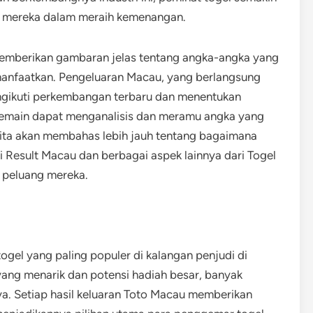
n mereka dalam meraih kemenangan.
 memberikan gambaran jelas tentang angka-angka yang
manfaatkan. Pengeluaran Macau, yang berlangsung
ngikuti perkembangan terbaru dan menentukan
a, pemain dapat menganalisis dan meramu angka yang
 kita akan membahas lebih jauh tentang bagaimana
 Result Macau dan berbagai aspek lainnya dari Togel
 peluang mereka.
gel yang paling populer di kalangan penjudi di
yang menarik dan potensi hadiah besar, banyak
a. Setiap hasil keluaran Toto Macau memberikan