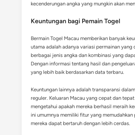
kecenderungan angka yang mungkin akan men
Keuntungan bagi Pemain Togel
Bermain Togel Macau memberikan banyak keun
utama adalah adanya variasi permainan yang d
berbagai jenis angka dan kombinasi yang dap
Dengan informasi tentang hasil dan pengelua
yang lebih baik berdasarkan data terbaru.
Keuntungan lainnya adalah transparansi dala
reguler. Keluaran Macau yang cepat dan tep
mengetahui apakah mereka berhasil meraih kem
ini umumnya memiliki fitur yang memudahkan 
mereka dapat bertaruh dengan lebih cerdas.