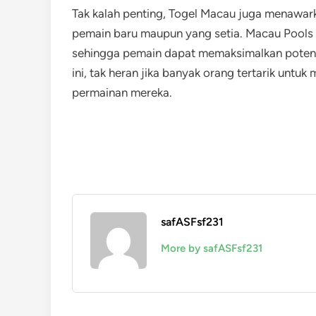
Tak kalah penting, Togel Macau juga menawa
pemain baru maupun yang setia. Macau Pools s
sehingga pemain dapat memaksimalkan pote
ini, tak heran jika banyak orang tertarik untu
permainan mereka.
safASFsf231
More by safASFsf231