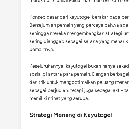
mereka pilih bakal keluar dan memberikan me
Konsep dasar dari kayutogel berakar pada per
Bersejumlah pemain yang percaya bahwa ada 
sehingga mereka mengembangkan strategi un
sering dianggap sebagai sarana yang menarik
pemainnya.
Keseluruhannya, kayutogel bukan hanya sekada
sosial di antara para pemain. Dengan berbagai
dan trik untuk mengoptimalkan peluang menang
sebagai perjudian, tetapi juga sebagai aktivi
memiliki minat yang serupa.
Strategi Menang di Kayutogel