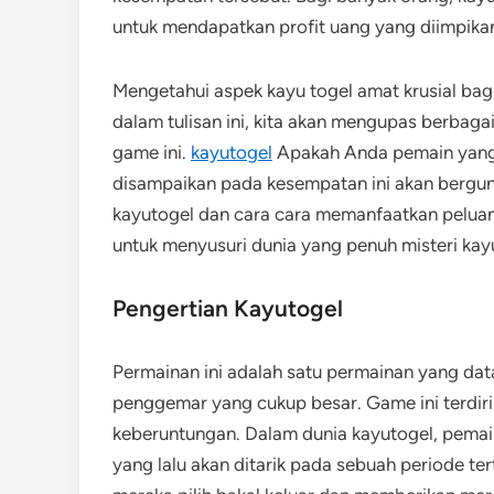
untuk mendapatkan profit uang yang diimpika
Mengetahui aspek kayu togel amat krusial bagi
dalam tulisan ini, kita akan mengupas berbag
game ini.
kayutogel
Apakah Anda pemain yang 
disampaikan pada kesempatan ini akan berg
kayutogel dan cara cara memanfaatkan peluan
untuk menyusuri dunia yang penuh misteri kay
Pengertian Kayutogel
Permainan ini adalah satu permainan yang dat
penggemar yang cukup besar. Game ini terdiri 
keberuntungan. Dalam dunia kayutogel, pemai
yang lalu akan ditarik pada sebuah periode t