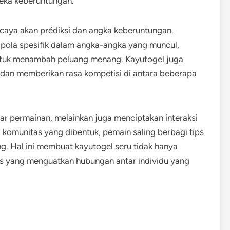
reka keberuntungan.
caya akan prédiksi dan angka keberuntungan.
pola spesifik dalam angka-angka yang muncul,
tuk menambah peluang menang. Kayutogel juga
 dan memberikan rasa kompetisi di antara beberapa
r permainan, melainkan juga menciptakan interaksi
 komunitas yang dibentuk, pemain saling berbagi tips
. Hal ini membuat kayutogel seru tidak hanya
tas yang menguatkan hubungan antar individu yang