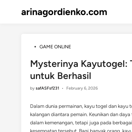
Skip
arinagordienko.com
to
content
Posted
GAME ONLINE
in
Mysterinya Kayutogel: 
untuk Berhasil
by
safASFsf231
•
February 6, 2026
Dalam dunia permainan, kayu togel dan kayu t
kalangan diantara pemain. Keunikan dan daya t
dalam kemenangan, tetapi juga pada berbagai
kesempatan tersebut. Bagi banyak orang, kayu