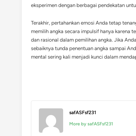
eksperimen dengan berbagai pendekatan untu
Terakhir, pertahankan emosi Anda tetap tena
memilih angka secara impulsif hanya karena te
dan rasional dalam pemilihan angka. Jika And
sebaiknya tunda penentuan angka sampai Anda
mental sering kali menjadi kunci dalam menda
safASFsf231
More by safASFsf231