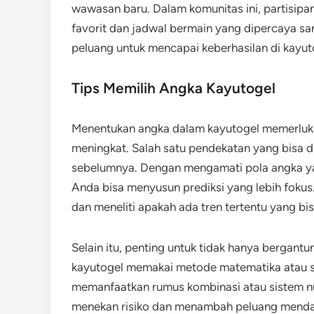
wawasan baru. Dalam komunitas ini, partisipan
favorit dan jadwal bermain yang dipercaya sa
peluang untuk mencapai keberhasilan di kayut
Tips Memilih Angka Kayutogel
Menentukan angka dalam kayutogel memerluka
meningkat. Salah satu pendekatan yang bisa d
sebelumnya. Dengan mengamati pola angka y
Anda bisa menyusun prediksi yang lebih fokus
dan meneliti apakah ada tren tertentu yang bi
Selain itu, penting untuk tidak hanya bergan
kayutogel memakai metode matematika atau st
memanfaatkan rumus kombinasi atau sistem nu
menekan risiko dan menambah peluang menda