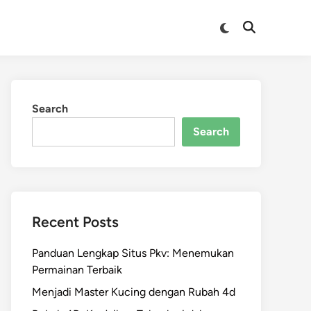
Switch
Open
to
Search
dark
mode
Search
Search
Recent Posts
Panduan Lengkap Situs Pkv: Menemukan
Permainan Terbaik
Menjadi Master Kucing dengan Rubah 4d