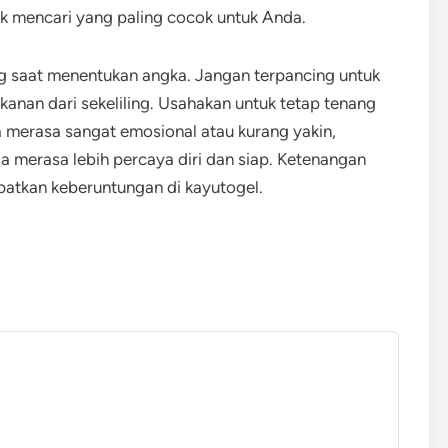
k mencari yang paling cocok untuk Anda.
ng saat menentukan angka. Jangan terpancing untuk
kanan dari sekeliling. Usahakan untuk tetap tenang
a merasa sangat emosional atau kurang yakin,
 merasa lebih percaya diri dan siap. Ketenangan
patkan keberuntungan di kayutogel.