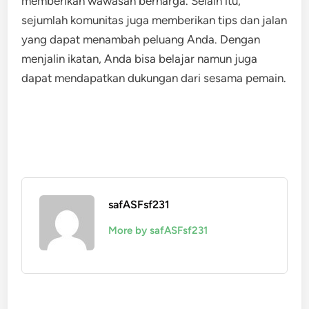
memberikan wawasan berharga. Selain itu,
sejumlah komunitas juga memberikan tips dan jalan
yang dapat menambah peluang Anda. Dengan
menjalin ikatan, Anda bisa belajar namun juga
dapat mendapatkan dukungan dari sesama pemain.
safASFsf231
More by safASFsf231