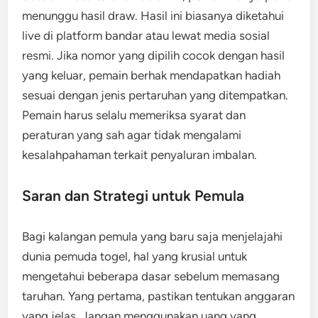
menunggu hasil draw. Hasil ini biasanya diketahui
live di platform bandar atau lewat media sosial
resmi. Jika nomor yang dipilih cocok dengan hasil
yang keluar, pemain berhak mendapatkan hadiah
sesuai dengan jenis pertaruhan yang ditempatkan.
Pemain harus selalu memeriksa syarat dan
peraturan yang sah agar tidak mengalami
kesalahpahaman terkait penyaluran imbalan.
Saran dan Strategi untuk Pemula
Bagi kalangan pemula yang baru saja menjelajahi
dunia pemuda togel, hal yang krusial untuk
mengetahui beberapa dasar sebelum memasang
taruhan. Yang pertama, pastikan tentukan anggaran
yang jelas. Jangan menggunakan uang yang