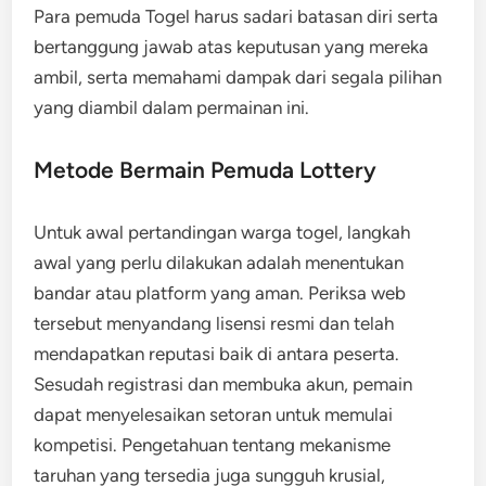
Para pemuda Togel harus sadari batasan diri serta
bertanggung jawab atas keputusan yang mereka
ambil, serta memahami dampak dari segala pilihan
yang diambil dalam permainan ini.
Metode Bermain Pemuda Lottery
Untuk awal pertandingan warga togel, langkah
awal yang perlu dilakukan adalah menentukan
bandar atau platform yang aman. Periksa web
tersebut menyandang lisensi resmi dan telah
mendapatkan reputasi baik di antara peserta.
Sesudah registrasi dan membuka akun, pemain
dapat menyelesaikan setoran untuk memulai
kompetisi. Pengetahuan tentang mekanisme
taruhan yang tersedia juga sungguh krusial,