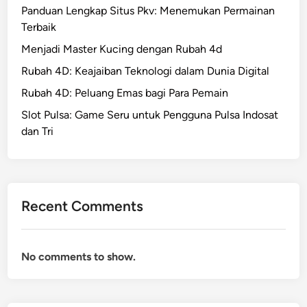
Panduan Lengkap Situs Pkv: Menemukan Permainan
Terbaik
Menjadi Master Kucing dengan Rubah 4d
Rubah 4D: Keajaiban Teknologi dalam Dunia Digital
Rubah 4D: Peluang Emas bagi Para Pemain
Slot Pulsa: Game Seru untuk Pengguna Pulsa Indosat
dan Tri
Recent Comments
No comments to show.