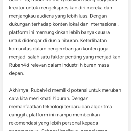
kreator untuk mengekspresikan diri mereka dan
menjangkau audiens yang lebih luas. Dengan
dukungan terhadap konten lokal dan internasional,
platform ini memungkinkan lebih banyak suara
untuk didengar di dunia hiburan. Keterlibatan
komunitas dalam pengembangan konten juga
menjadi salah satu faktor penting yang menjadikan
Rubah4d relevan dalam industri hiburan masa
depan.
Akhirnya, Rubah4d memiliki potensi untuk merubah
cara kita menikmati hiburan. Dengan
memanfaatkan teknologi terbaru dan algoritma
canggih, platform ini mampu memberikan
rekomendasi yang lebih personal kepada