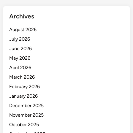
Archives
August 2026
July 2026
June 2026
May 2026
April 2026
March 2026
February 2026
January 2026
December 2025
November 2025
October 2025