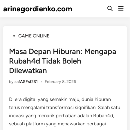
Skip
arinagordienko.com
Mai
to
Open
Men
Search
content
Posted
GAME ONLINE
in
Masa Depan Hiburan: Mengapa
Rubah4d Tidak Boleh
Dilewatkan
by
safASFsf231
•
February 8, 2026
Di era digital yang semakin maju, dunia hiburan
terus mengalami transformasi signifikan. Salah satu
inovasi yang menarik perhatian adalah Rubah4d,
sebuah platform yang menawarkan berbagai