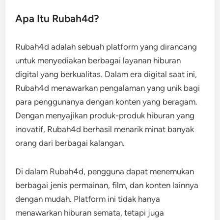
Apa Itu Rubah4d?
Rubah4d adalah sebuah platform yang dirancang
untuk menyediakan berbagai layanan hiburan
digital yang berkualitas. Dalam era digital saat ini,
Rubah4d menawarkan pengalaman yang unik bagi
para penggunanya dengan konten yang beragam.
Dengan menyajikan produk-produk hiburan yang
inovatif, Rubah4d berhasil menarik minat banyak
orang dari berbagai kalangan.
Di dalam Rubah4d, pengguna dapat menemukan
berbagai jenis permainan, film, dan konten lainnya
dengan mudah. Platform ini tidak hanya
menawarkan hiburan semata, tetapi juga