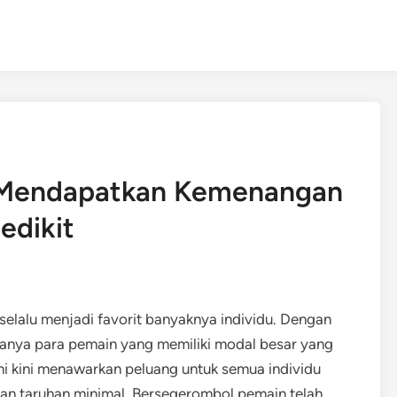
l: Mendapatkan Kemenangan
edikit
 selalu menjadi favorit banyaknya individu. Dengan
 hanya para pemain yang memiliki modal besar yang
ini kini menawarkan peluang untuk semua individu
gan taruhan minimal. Bersegerombol pemain telah