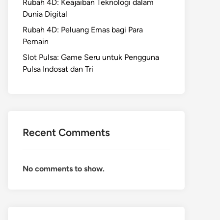
Rubah 4D: Keajaiban Teknologi dalam
Dunia Digital
Rubah 4D: Peluang Emas bagi Para
Pemain
Slot Pulsa: Game Seru untuk Pengguna
Pulsa Indosat dan Tri
Recent Comments
No comments to show.