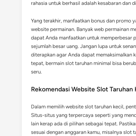
rahasia untuk berhasil adalah kesabaran dan disi
Yang terakhir, manfaatkan bonus dan promo y
website permainan. Banyak web permainan men
dapat Anda manfaatkan untuk memperbesar pe
sejumlah besar uang. Jangan lupa untuk sena
diterapkan agar Anda dapat memaksimalkan ke
tepat, bermain slot taruhan minimal bisa be
seru.
Rekomendasi Website Slot Taruhan 
Dalam memilih website slot taruhan kecil, pe
Situs-situs yang terpercaya seperti yang men
lain kerap ada di pilihan sebagai tepat. Pasti
sesuai dengan anggaran kamu, misalnya slot t