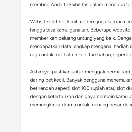
memberi Anda fleksibilitas dalam mencoba t
Website slot bet kecil modern juga kali ini 
hingga bisa kamu gunakan. Beberapa website 
memberikan peluang untung yang baik. Dengan
mendapatkan data lengkap mengenai hadiah b
ragu untuk melihat ciri-ciri tambahan, sepert
Akhirnya, pastikan untuk menggali bermacam j
daring bet kecil. Banyak pengguna menemukan
bet rendah seperti slot 100 rupiah atau slot
dengan ketertarikan dan gaya bermain kamu, 
memungkinkan kamu untuk menang besar denga