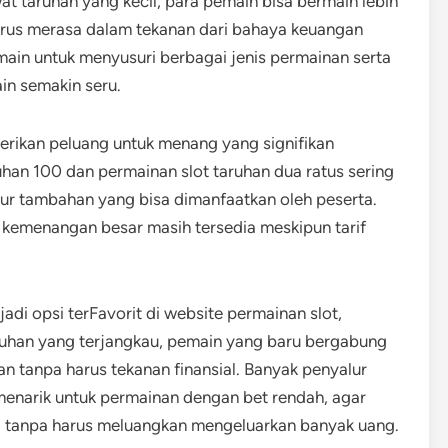
t taruhan yang kecil, para pemain bisa bermain lebih
arus merasa dalam tekanan dari bahaya keuangan
ain untuk menyusuri berbagai jenis permainan serta
in semakin seru.
erikan peluang untuk menang yang signifikan
ruhan 100 dan permainan slot taruhan dua ratus sering
itur tambahan yang bisa dimanfaatkan oleh peserta.
h kemenangan besar masih tersedia meskipun tarif
 jadi opsi terFavorit di website permainan slot,
ruhan yang terjangkau, pemain yang baru bergabung
n tanpa harus tekanan finansial. Banyak penyalur
enarik untuk permainan dengan bet rendah, agar
 tanpa harus meluangkan mengeluarkan banyak uang.