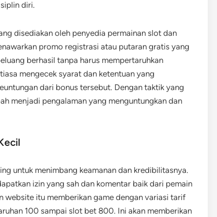
plin diri.
ang disediakan oleh penyedia permainan slot dan
awarkan promo registrasi atau putaran gratis yang
luang berhasil tanpa harus mempertaruhkan
ntiasa mengecek syarat dan ketentuan yang
untungan dari bonus tersebut. Dengan taktik yang
rubah menjadi pengalaman yang menguntungkan dan
Kecil
nting untuk menimbang keamanan dan kredibilitasnya.
dapatkan izin yang sah dan komentar baik dari pemain
kan website itu memberikan game dengan variasi tarif
aruhan 100 sampai slot bet 800. Ini akan memberikan