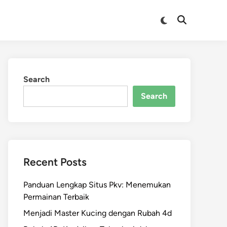
Switch
Open
to
Search
dark
mode
Search
Search
Recent Posts
Panduan Lengkap Situs Pkv: Menemukan
Permainan Terbaik
Menjadi Master Kucing dengan Rubah 4d