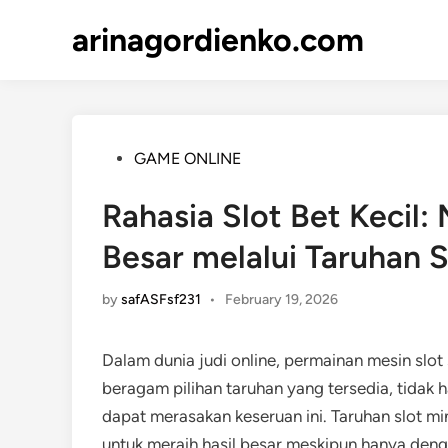
Skip
arinagordienko.com
to
content
Posted
GAME ONLINE
in
Rahasia Slot Bet Keci
Besar melalui Taruhan S
by
safASFsf231
•
February 19, 2026
Dalam dunia judi online, permainan mesin slot
beragam pilihan taruhan yang tersedia, tidak
dapat merasakan keseruan ini. Taruhan slot m
untuk meraih hasil besar meskipun hanya den