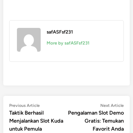
safASFsf231
More by safASFsf231
Post
Previous
Nex
Previous Article
Next Article
article:
artic
Taktik Berhasil
Pengalaman Slot Demo
navigation
Menjalankan Slot Kuda
Gratis: Temukan
untuk Pemula
Favorit Anda