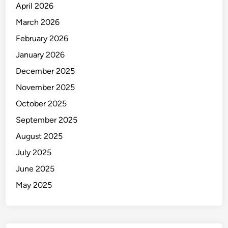
April 2026
March 2026
February 2026
January 2026
December 2025
November 2025
October 2025
September 2025
August 2025
July 2025
June 2025
May 2025