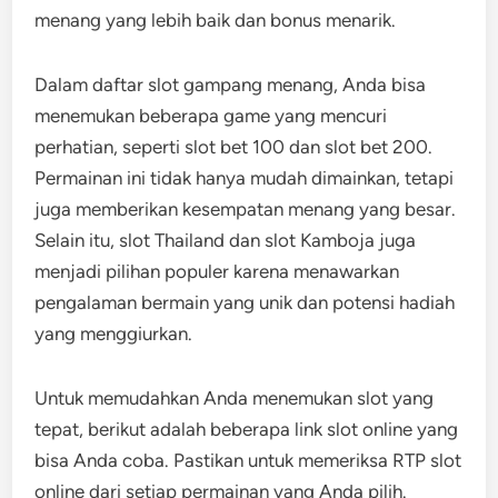
menang yang lebih baik dan bonus menarik.
Dalam daftar slot gampang menang, Anda bisa
menemukan beberapa game yang mencuri
perhatian, seperti slot bet 100 dan slot bet 200.
Permainan ini tidak hanya mudah dimainkan, tetapi
juga memberikan kesempatan menang yang besar.
Selain itu, slot Thailand dan slot Kamboja juga
menjadi pilihan populer karena menawarkan
pengalaman bermain yang unik dan potensi hadiah
yang menggiurkan.
Untuk memudahkan Anda menemukan slot yang
tepat, berikut adalah beberapa link slot online yang
bisa Anda coba. Pastikan untuk memeriksa RTP slot
online dari setiap permainan yang Anda pilih.