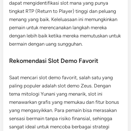
dapat mengidentifikasi slot mana yang punya
tingkat RTP (Return to Player) tinggi dan peluang
menang yang baik. Keleluasaan ini memungkinkan
pemain untuk merencanakan langkah mereka
dengan lebih baik ketika mereka memutuskan untuk
bermain dengan uang sungguhan.
Rekomendasi Slot Demo Favorit
Saat mencari slot demo favorit, salah satu yang
paling populer adalah slot demo Zeus. Dengan
tema mitologi Yunani yang menarik, slot ini
menawarkan grafis yang memukau dan fitur bonus
yang mengasyikkan. Para pemain bisa merasakan
sensasi bermain tanpa risiko finansial, sehingga
sangat ideal untuk mencoba berbagai strategi