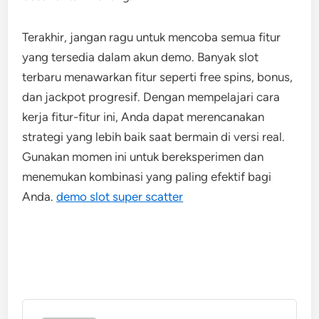
Terakhir, jangan ragu untuk mencoba semua fitur
yang tersedia dalam akun demo. Banyak slot
terbaru menawarkan fitur seperti free spins, bonus,
dan jackpot progresif. Dengan mempelajari cara
kerja fitur-fitur ini, Anda dapat merencanakan
strategi yang lebih baik saat bermain di versi real.
Gunakan momen ini untuk bereksperimen dan
menemukan kombinasi yang paling efektif bagi
Anda.
demo slot super scatter