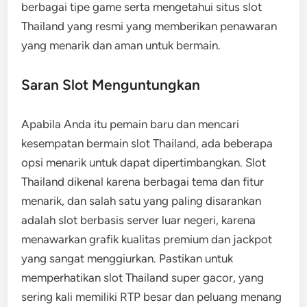
berbagai tipe game serta mengetahui situs slot
Thailand yang resmi yang memberikan penawaran
yang menarik dan aman untuk bermain.
Saran Slot Menguntungkan
Apabila Anda itu pemain baru dan mencari
kesempatan bermain slot Thailand, ada beberapa
opsi menarik untuk dapat dipertimbangkan. Slot
Thailand dikenal karena berbagai tema dan fitur
menarik, dan salah satu yang paling disarankan
adalah slot berbasis server luar negeri, karena
menawarkan grafik kualitas premium dan jackpot
yang sangat menggiurkan. Pastikan untuk
memperhatikan slot Thailand super gacor, yang
sering kali memiliki RTP besar dan peluang menang