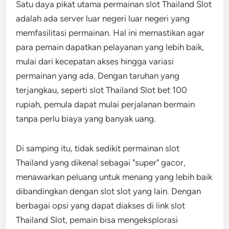
Satu daya pikat utama permainan slot Thailand Slot
adalah ada server luar negeri luar negeri yang
memfasilitasi permainan. Hal ini memastikan agar
para pemain dapatkan pelayanan yang lebih baik,
mulai dari kecepatan akses hingga variasi
permainan yang ada. Dengan taruhan yang
terjangkau, seperti slot Thailand Slot bet 100
rupiah, pemula dapat mulai perjalanan bermain
tanpa perlu biaya yang banyak uang.
Di samping itu, tidak sedikit permainan slot
Thailand yang dikenal sebagai "super" gacor,
menawarkan peluang untuk menang yang lebih baik
dibandingkan dengan slot slot yang lain. Dengan
berbagai opsi yang dapat diakses di link slot
Thailand Slot, pemain bisa mengeksplorasi