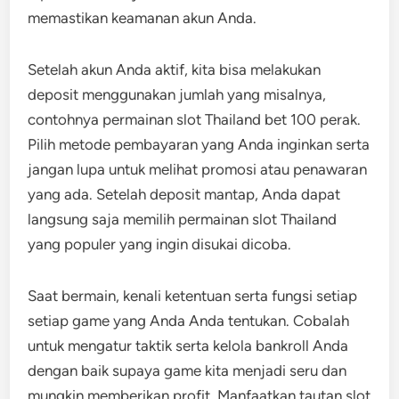
memastikan keamanan akun Anda.
Setelah akun Anda aktif, kita bisa melakukan
deposit menggunakan jumlah yang misalnya,
contohnya permainan slot Thailand bet 100 perak.
Pilih metode pembayaran yang Anda inginkan serta
jangan lupa untuk melihat promosi atau penawaran
yang ada. Setelah deposit mantap, Anda dapat
langsung saja memilih permainan slot Thailand
yang populer yang ingin disukai dicoba.
Saat bermain, kenali ketentuan serta fungsi setiap
setiap game yang Anda Anda tentukan. Cobalah
untuk mengatur taktik serta kelola bankroll Anda
dengan baik supaya game kita menjadi seru dan
mungkin memberikan profit. Manfaatkan tautan slot