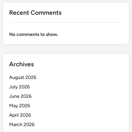
Recent Comments
No comments to show.
Archives
August 2026
July 2026
June 2026
May 2026
April 2026
March 2026