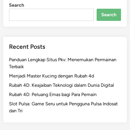
Search
Search
Recent Posts
Panduan Lengkap Situs Pkv: Menemukan Permainan
Terbaik
Menjadi Master Kucing dengan Rubah 4d
Rubah 4D: Keajaiban Teknologi dalam Dunia Digital
Rubah 4D: Peluang Emas bagi Para Pemain
Slot Pulsa: Game Seru untuk Pengguna Pulsa Indosat
dan Tri