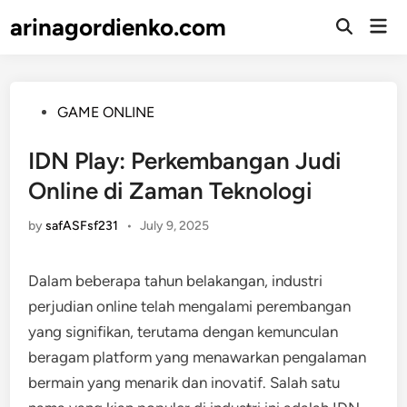
Skip
arinagordienko.com
Mai
to
Open
Men
Search
content
Posted
GAME ONLINE
in
IDN Play: Perkembangan Judi
Online di Zaman Teknologi
by
safASFsf231
•
July 9, 2025
Dalam beberapa tahun belakangan, industri
perjudian online telah mengalami perembangan
yang signifikan, terutama dengan kemunculan
beragam platform yang menawarkan pengalaman
bermain yang menarik dan inovatif. Salah satu