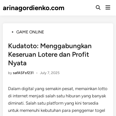
Skip
arinagordienko.com
Mai
to
Open
Men
Search
content
Posted
GAME ONLINE
in
Kudatoto: Menggabungkan
Keseruan Lotere dan Profit
Nyata
by
safASFsf231
•
July 7, 2025
Dalam digital yang semakin pesat, memainkan lotto
di internet menjadi salah satu hiburan yang banyak
diminati. Salah satu platform yang kini tersedia
untuk memenuhi kebutuhan para penggemar togel