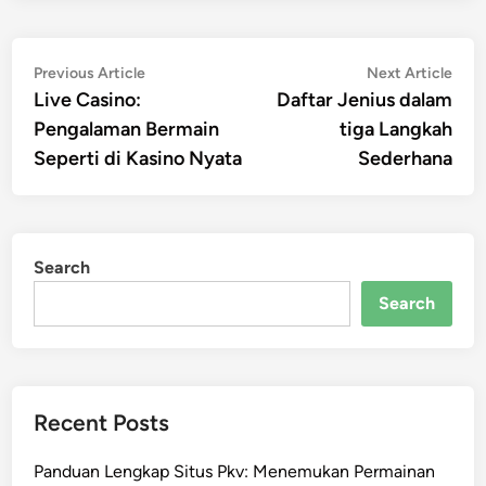
Post
Previous
Nex
Previous Article
Next Article
article:
artic
Live Casino:
Daftar Jenius dalam
navigation
Pengalaman Bermain
tiga Langkah
Seperti di Kasino Nyata
Sederhana
Search
Search
Recent Posts
Panduan Lengkap Situs Pkv: Menemukan Permainan