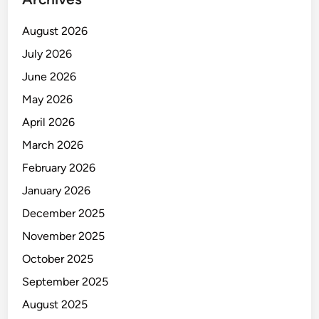
August 2026
July 2026
June 2026
May 2026
April 2026
March 2026
February 2026
January 2026
December 2025
November 2025
October 2025
September 2025
August 2025