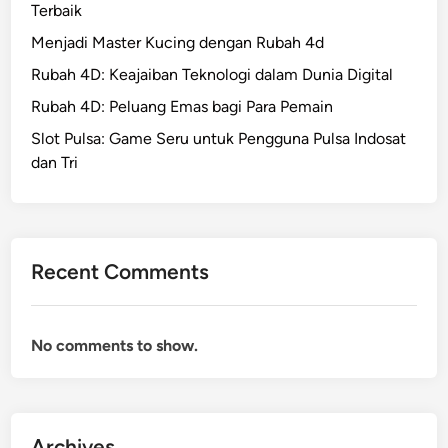
Terbaik
Menjadi Master Kucing dengan Rubah 4d
Rubah 4D: Keajaiban Teknologi dalam Dunia Digital
Rubah 4D: Peluang Emas bagi Para Pemain
Slot Pulsa: Game Seru untuk Pengguna Pulsa Indosat
dan Tri
Recent Comments
No comments to show.
Archives