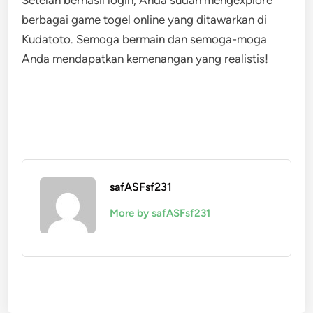
Setelah berhasil login, Anda sudah mengexplore
berbagai game togel online yang ditawarkan di
Kudatoto. Semoga bermain dan semoga-moga
Anda mendapatkan kemenangan yang realistis!
safASFsf231
More by safASFsf231