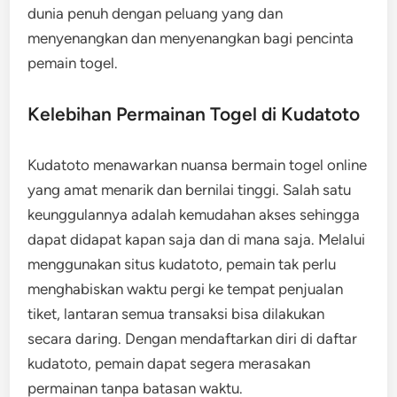
dunia penuh dengan peluang yang dan
menyenangkan dan menyenangkan bagi pencinta
pemain togel.
Kelebihan Permainan Togel di Kudatoto
Kudatoto menawarkan nuansa bermain togel online
yang amat menarik dan bernilai tinggi. Salah satu
keunggulannya adalah kemudahan akses sehingga
dapat didapat kapan saja dan di mana saja. Melalui
menggunakan situs kudatoto, pemain tak perlu
menghabiskan waktu pergi ke tempat penjualan
tiket, lantaran semua transaksi bisa dilakukan
secara daring. Dengan mendaftarkan diri di daftar
kudatoto, pemain dapat segera merasakan
permainan tanpa batasan waktu.