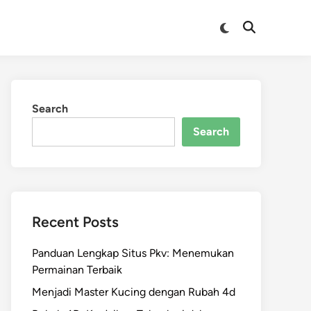
Switch
Open
to
Search
dark
mode
Search
Search
Recent Posts
Panduan Lengkap Situs Pkv: Menemukan
Permainan Terbaik
Menjadi Master Kucing dengan Rubah 4d