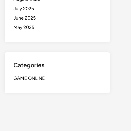
July 2025
June 2025
May 2025
Categories
GAME ONLINE