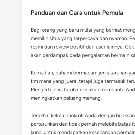
Panduan dan Cara untuk Pemula
Bagi orang yang baru mulai yang berniat menga
memilih situs yang terpercaya dan nyaman. Peri
resmi dan review positif dari user lainnya. Ce
akan berdampak pada pengalaman bermain k
Kemudian, pahami bermacam jenis taruhan yan
tim mana yang juara, tetapi juga termasuk tar
Mengerti jenis taruhan ini akan membantu An
meningkatkan peluang menang.
Terakhir, kelola bankroll Anda dengan bijaks
pertaruhkan dan tidak pernah melebihi batas i
kunci untuk mendapatkan kesenangan permainan