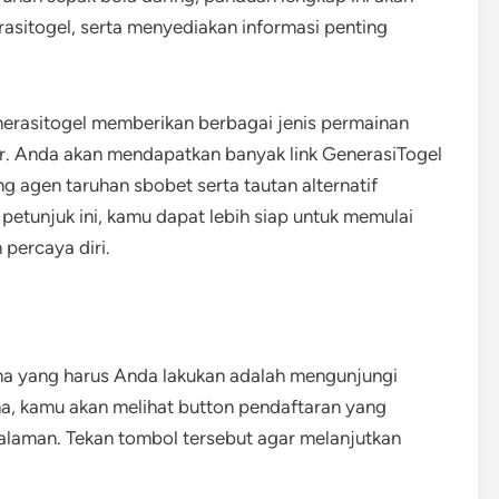
asitogel, serta menyediakan informasi penting
nerasitogel memberikan berbagai jenis permainan
ler. Anda akan mendapatkan banyak link GenerasiTogel
 agen taruhan sbobet serta tautan alternatif
etunjuk ini, kamu dapat lebih siap untuk memulai
percaya diri.
ama yang harus Anda lakukan adalah mengunjungi
ma, kamu akan melihat button pendaftaran yang
halaman. Tekan tombol tersebut agar melanjutkan