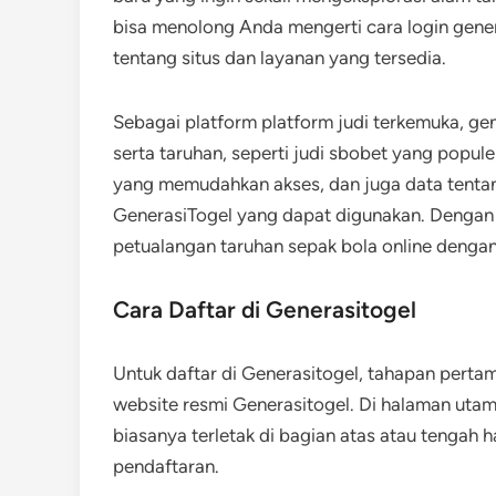
bisa menolong Anda mengerti cara login gener
tentang situs dan layanan yang tersedia.
Sebagai platform platform judi terkemuka, ge
serta taruhan, seperti judi sbobet yang popu
yang memudahkan akses, dan juga data tentang
GenerasiTogel yang dapat digunakan. Dengan p
petualangan taruhan sepak bola online dengan 
Cara Daftar di Generasitogel
Untuk daftar di Generasitogel, tahapan pert
website resmi Generasitogel. Di halaman uta
biasanya terletak di bagian atas atau tengah 
pendaftaran.