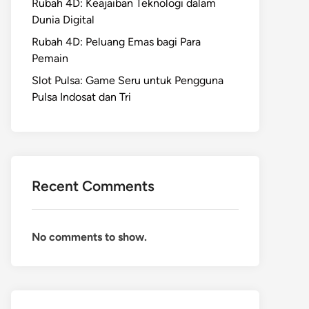
Rubah 4D: Keajaiban Teknologi dalam
Dunia Digital
Rubah 4D: Peluang Emas bagi Para
Pemain
Slot Pulsa: Game Seru untuk Pengguna
Pulsa Indosat dan Tri
Recent Comments
No comments to show.