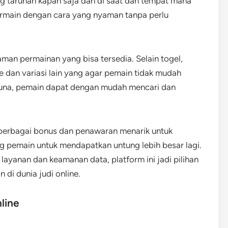
taruhan kapan saja dan di saat dan tempat mana
ermain dengan cara yang nyaman tanpa perlu
aman permainan yang bisa tersedia. Selain togel,
e dan variasi lain yang agar pemain tidak mudah
una, pemain dapat dengan mudah mencari dan
n berbagai bonus dan penawaran menarik untuk
 pemain untuk mendapatkan untung lebih besar lagi.
ayanan dan keamanan data, platform ini jadi pilihan
di dunia judi online.
line