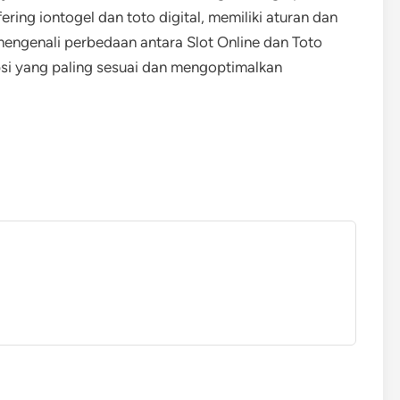
ring iontogel dan toto digital, memiliki aturan dan
mengenali perbedaan antara Slot Online dan Toto
si yang paling sesuai dan mengoptimalkan