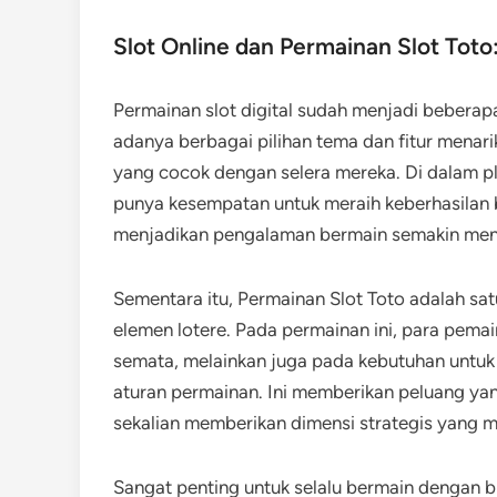
Slot Online dan Permainan Slot Tot
Permainan slot digital sudah menjadi beberapa
adanya berbagai pilihan tema dan fitur mena
yang cocok dengan selera mereka. Di dalam pl
punya kesempatan untuk meraih keberhasilan b
menjadikan pengalaman bermain semakin meny
Sementara itu, Permainan Slot Toto adalah sa
elemen lotere. Pada permainan ini, para pem
semata, melainkan juga pada kebutuhan untuk 
aturan permainan. Ini memberikan peluang yan
sekalian memberikan dimensi strategis yang 
Sangat penting untuk selalu bermain dengan 