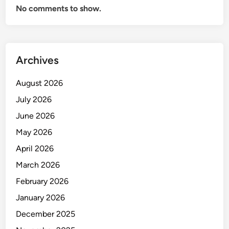
No comments to show.
Archives
August 2026
July 2026
June 2026
May 2026
April 2026
March 2026
February 2026
January 2026
December 2025