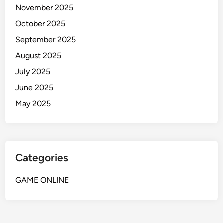
November 2025
October 2025
September 2025
August 2025
July 2025
June 2025
May 2025
Categories
GAME ONLINE