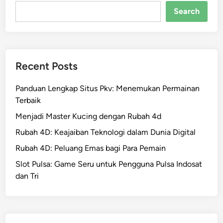
Search
Recent Posts
Panduan Lengkap Situs Pkv: Menemukan Permainan
Terbaik
Menjadi Master Kucing dengan Rubah 4d
Rubah 4D: Keajaiban Teknologi dalam Dunia Digital
Rubah 4D: Peluang Emas bagi Para Pemain
Slot Pulsa: Game Seru untuk Pengguna Pulsa Indosat
dan Tri