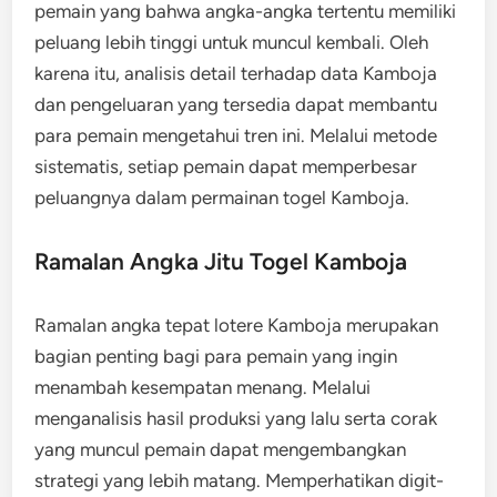
pemain yang bahwa angka-angka tertentu memiliki
peluang lebih tinggi untuk muncul kembali. Oleh
karena itu, analisis detail terhadap data Kamboja
dan pengeluaran yang tersedia dapat membantu
para pemain mengetahui tren ini. Melalui metode
sistematis, setiap pemain dapat memperbesar
peluangnya dalam permainan togel Kamboja.
Ramalan Angka Jitu Togel Kamboja
Ramalan angka tepat lotere Kamboja merupakan
bagian penting bagi para pemain yang ingin
menambah kesempatan menang. Melalui
menganalisis hasil produksi yang lalu serta corak
yang muncul pemain dapat mengembangkan
strategi yang lebih matang. Memperhatikan digit-