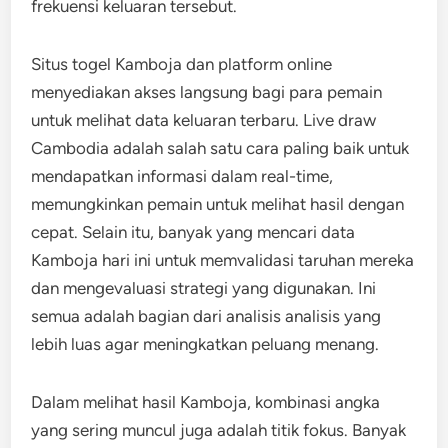
frekuensi keluaran tersebut.
Situs togel Kamboja dan platform online
menyediakan akses langsung bagi para pemain
untuk melihat data keluaran terbaru. Live draw
Cambodia adalah salah satu cara paling baik untuk
mendapatkan informasi dalam real-time,
memungkinkan pemain untuk melihat hasil dengan
cepat. Selain itu, banyak yang mencari data
Kamboja hari ini untuk memvalidasi taruhan mereka
dan mengevaluasi strategi yang digunakan. Ini
semua adalah bagian dari analisis analisis yang
lebih luas agar meningkatkan peluang menang.
Dalam melihat hasil Kamboja, kombinasi angka
yang sering muncul juga adalah titik fokus. Banyak