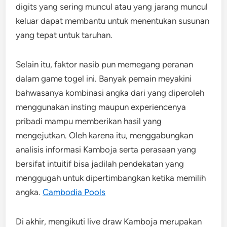
digits yang sering muncul atau yang jarang muncul
keluar dapat membantu untuk menentukan susunan
yang tepat untuk taruhan.
Selain itu, faktor nasib pun memegang peranan
dalam game togel ini. Banyak pemain meyakini
bahwasanya kombinasi angka dari yang diperoleh
menggunakan insting maupun experiencenya
pribadi mampu memberikan hasil yang
mengejutkan. Oleh karena itu, menggabungkan
analisis informasi Kamboja serta perasaan yang
bersifat intuitif bisa jadilah pendekatan yang
menggugah untuk dipertimbangkan ketika memilih
angka.
Cambodia Pools
Di akhir, mengikuti live draw Kamboja merupakan