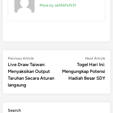
More by safASFsf231
Post
Previous
Nex
Previous Article
Next Article
article:
artic
Live Draw Taiwan:
Togel Hari Ini:
navigation
Menyaksikan Output
Mengungkap Potensi
Taruhan Secara Aturan
Hadiah Besar SDY
langsung
Search