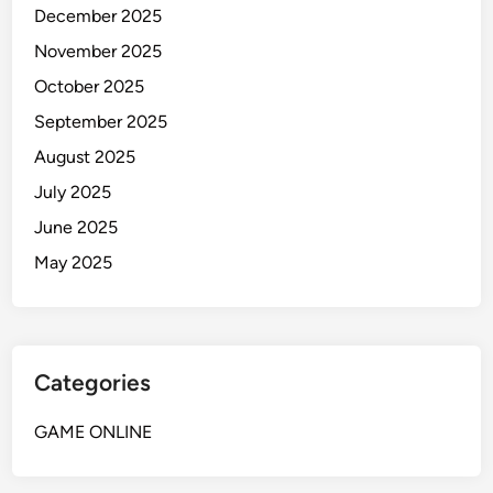
December 2025
November 2025
October 2025
September 2025
August 2025
July 2025
June 2025
May 2025
Categories
GAME ONLINE