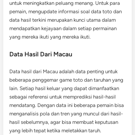
untuk meningkatkan peluang menang. Untuk para
pemain, mengupdate informasi soal data toto dan
data hasil terkini merupakan kunci utama dalam
mendapatkan kejayaan dalam setiap permainan
yang mereka ikuti yang mereka ikuti.
Data Hasil Dari Macau
Data hasil dari Macau adalah data penting untuk
beberapa penggemar game toto dan taruhan yang
lain. Setiap hasil keluar yang dapat dimanfaatkan
sebagai referensi untuk memprediksi hasil-hasil
mendatang. Dengan data ini beberapa pemain bisa
menganalisis pola dan tren yang muncul dari hasil-
hasil sebelumnya, agar bisa membuat keputusan
yang lebih tepat ketika meletakkan taruh.