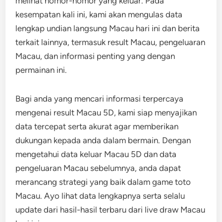
melihat nomor-nomor yang keluar. Pada
kesempatan kali ini, kami akan mengulas data
lengkap undian langsung Macau hari ini dan berita
terkait lainnya, termasuk result Macau, pengeluaran
Macau, dan informasi penting yang dengan
permainan ini.
Bagi anda yang mencari informasi terpercaya
mengenai result Macau 5D, kami siap menyajikan
data tercepat serta akurat agar memberikan
dukungan kepada anda dalam bermain. Dengan
mengetahui data keluar Macau 5D dan data
pengeluaran Macau sebelumnya, anda dapat
merancang strategi yang baik dalam game toto
Macau. Ayo lihat data lengkapnya serta selalu
update dari hasil-hasil terbaru dari live draw Macau