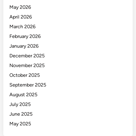
May 2026
April 2026
March 2026
February 2026
January 2026
December 2025
November 2025
October 2025
September 2025
August 2025
July 2025
June 2025
May 2025