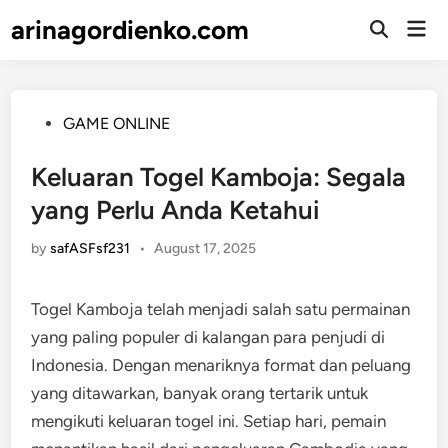
Skip
arinagordienko.com
Mai
to
Open
Men
Search
content
Posted
GAME ONLINE
in
Keluaran Togel Kamboja: Segala
yang Perlu Anda Ketahui
by
safASFsf231
•
August 17, 2025
Togel Kamboja telah menjadi salah satu permainan
yang paling populer di kalangan para penjudi di
Indonesia. Dengan menariknya format dan peluang
yang ditawarkan, banyak orang tertarik untuk
mengikuti keluaran togel ini. Setiap hari, pemain