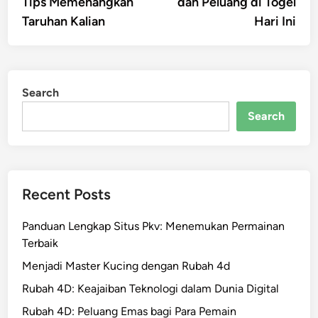
Tips Memenangkan
dan Peluang di Togel
Taruhan Kalian
Hari Ini
Search
Search
Recent Posts
Panduan Lengkap Situs Pkv: Menemukan Permainan
Terbaik
Menjadi Master Kucing dengan Rubah 4d
Rubah 4D: Keajaiban Teknologi dalam Dunia Digital
Rubah 4D: Peluang Emas bagi Para Pemain