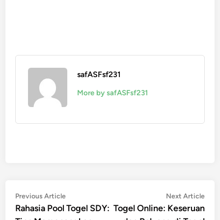
safASFsf231
More by safASFsf231
Post
Previous
Nex
Previous Article
Next Article
article:
artic
Rahasia Pool Togel SDY:
Togel Online: Keseruan
navigation