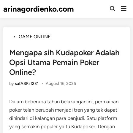
Skip
arinagordienko.com
Mai
to
Open
Men
Search
content
Posted
GAME ONLINE
in
Mengapa sih Kudapoker Adalah
Opsi Utama Pemain Poker
Online?
by
safASFsf231
•
August 16, 2025
Dalam beberapa tahun belakangan ini, permainan
poker telah berubah menjadi tren yang tak dapat
dihindari di kalangan para penjudi. Satu platform
yang semakin populer yaitu Kudapoker. Dengan