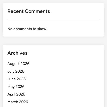
Recent Comments
No comments to show.
Archives
August 2026
July 2026
June 2026
May 2026
April 2026
March 2026