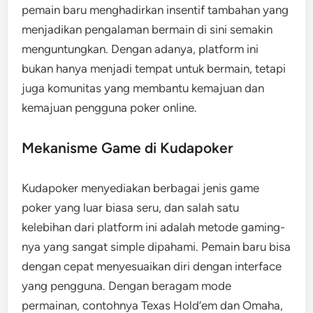
pemain baru menghadirkan insentif tambahan yang
menjadikan pengalaman bermain di sini semakin
menguntungkan. Dengan adanya, platform ini
bukan hanya menjadi tempat untuk bermain, tetapi
juga komunitas yang membantu kemajuan dan
kemajuan pengguna poker online.
Mekanisme Game di Kudapoker
Kudapoker menyediakan berbagai jenis game
poker yang luar biasa seru, dan salah satu
kelebihan dari platform ini adalah metode gaming-
nya yang sangat simple dipahami. Pemain baru bisa
dengan cepat menyesuaikan diri dengan interface
yang pengguna. Dengan beragam mode
permainan, contohnya Texas Hold’em dan Omaha,