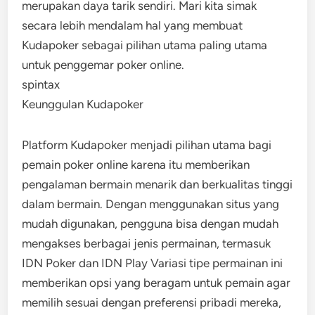
merupakan daya tarik sendiri. Mari kita simak
secara lebih mendalam hal yang membuat
Kudapoker sebagai pilihan utama paling utama
untuk penggemar poker online.
spintax
Keunggulan Kudapoker
Platform Kudapoker menjadi pilihan utama bagi
pemain poker online karena itu memberikan
pengalaman bermain menarik dan berkualitas tinggi
dalam bermain. Dengan menggunakan situs yang
mudah digunakan, pengguna bisa dengan mudah
mengakses berbagai jenis permainan, termasuk
IDN Poker dan IDN Play Variasi tipe permainan ini
memberikan opsi yang beragam untuk pemain agar
memilih sesuai dengan preferensi pribadi mereka,