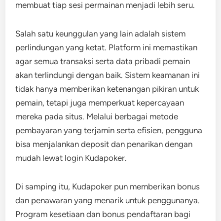
membuat tiap sesi permainan menjadi lebih seru.
Salah satu keunggulan yang lain adalah sistem
perlindungan yang ketat. Platform ini memastikan
agar semua transaksi serta data pribadi pemain
akan terlindungi dengan baik. Sistem keamanan ini
tidak hanya memberikan ketenangan pikiran untuk
pemain, tetapi juga memperkuat kepercayaan
mereka pada situs. Melalui berbagai metode
pembayaran yang terjamin serta efisien, pengguna
bisa menjalankan deposit dan penarikan dengan
mudah lewat login Kudapoker.
Di samping itu, Kudapoker pun memberikan bonus
dan penawaran yang menarik untuk penggunanya.
Program kesetiaan dan bonus pendaftaran bagi