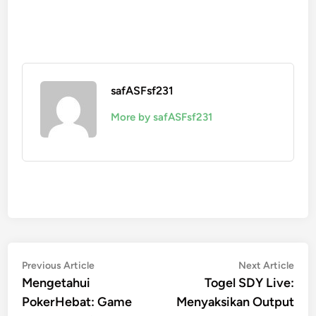
safASFsf231
More by safASFsf231
Post
Previous
Nex
Previous Article
Next Article
article:
artic
Mengetahui
Togel SDY Live:
navigation
PokerHebat: Game
Menyaksikan Output