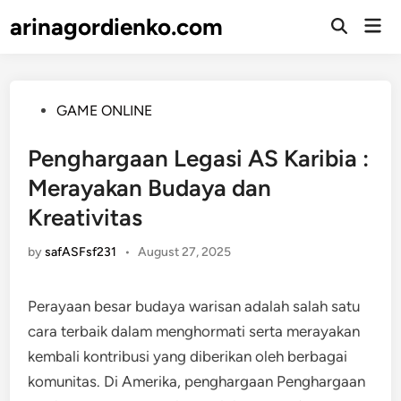
Skip
arinagordienko.com
Mai
to
Open
Men
Search
content
Posted
GAME ONLINE
in
Penghargaan Legasi AS Karibia :
Merayakan Budaya dan
Kreativitas
by
safASFsf231
•
August 27, 2025
Perayaan besar budaya warisan adalah salah satu
cara terbaik dalam menghormati serta merayakan
kembali kontribusi yang diberikan oleh berbagai
komunitas. Di Amerika, penghargaan Penghargaan