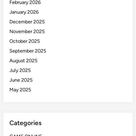
February 2026
January 2026
December 2025
November 2025
October 2025
September 2025
August 2025
July 2025
June 2025
May 2025
Categories