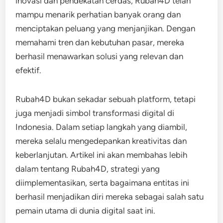
inovasi dan pendekatan cerdas, Rubah4D telah
mampu menarik perhatian banyak orang dan
menciptakan peluang yang menjanjikan. Dengan
memahami tren dan kebutuhan pasar, mereka
berhasil menawarkan solusi yang relevan dan
efektif.
Rubah4D bukan sekadar sebuah platform, tetapi
juga menjadi simbol transformasi digital di
Indonesia. Dalam setiap langkah yang diambil,
mereka selalu mengedepankan kreativitas dan
keberlanjutan. Artikel ini akan membahas lebih
dalam tentang Rubah4D, strategi yang
diimplementasikan, serta bagaimana entitas ini
berhasil menjadikan diri mereka sebagai salah satu
pemain utama di dunia digital saat ini.