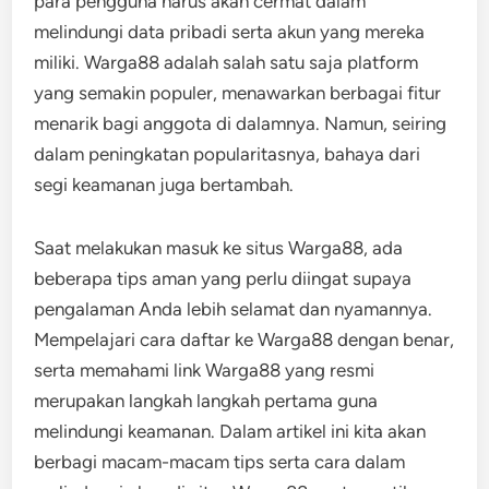
para pengguna harus akan cermat dalam
melindungi data pribadi serta akun yang mereka
miliki. Warga88 adalah salah satu saja platform
yang semakin populer, menawarkan berbagai fitur
menarik bagi anggota di dalamnya. Namun, seiring
dalam peningkatan popularitasnya, bahaya dari
segi keamanan juga bertambah.
Saat melakukan masuk ke situs Warga88, ada
beberapa tips aman yang perlu diingat supaya
pengalaman Anda lebih selamat dan nyamannya.
Mempelajari cara daftar ke Warga88 dengan benar,
serta memahami link Warga88 yang resmi
merupakan langkah langkah pertama guna
melindungi keamanan. Dalam artikel ini kita akan
berbagi macam-macam tips serta cara dalam