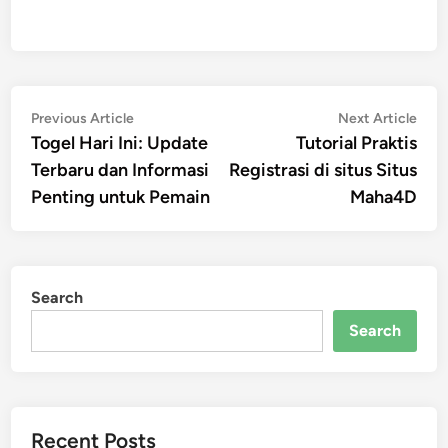
Post
Previous
Nex
Previous Article
Next Article
article:
artic
Togel Hari Ini: Update
Tutorial Praktis
navigation
Terbaru dan Informasi
Registrasi di situs Situs
Penting untuk Pemain
Maha4D
Search
Search
Recent Posts