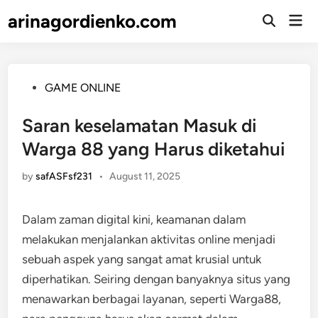
Skip
arinagordienko.com
Mai
to
Open
Men
Search
content
Posted
GAME ONLINE
in
Saran keselamatan Masuk di
Warga 88 yang Harus diketahui
by
safASFsf231
•
August 11, 2025
Dalam zaman digital kini, keamanan dalam
melakukan menjalankan aktivitas online menjadi
sebuah aspek yang sangat amat krusial untuk
diperhatikan. Seiring dengan banyaknya situs yang
menawarkan berbagai layanan, seperti Warga88,