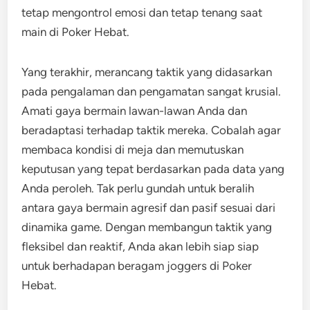
tetap mengontrol emosi dan tetap tenang saat
main di Poker Hebat.
Yang terakhir, merancang taktik yang didasarkan
pada pengalaman dan pengamatan sangat krusial.
Amati gaya bermain lawan-lawan Anda dan
beradaptasi terhadap taktik mereka. Cobalah agar
membaca kondisi di meja dan memutuskan
keputusan yang tepat berdasarkan pada data yang
Anda peroleh. Tak perlu gundah untuk beralih
antara gaya bermain agresif dan pasif sesuai dari
dinamika game. Dengan membangun taktik yang
fleksibel dan reaktif, Anda akan lebih siap siap
untuk berhadapan beragam joggers di Poker
Hebat.