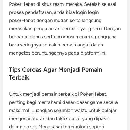
PokerHebat di situs resmi mereka. Setelah selesai
proses pendaftaran, anda bisa login login
pokerHebat dengan mudah serta langsung
merasakan pengalaman bermain yang seru. Dengan
berbagai bonus serta promosi menarik, pengguna
baru seringnya semakin bersemangat dalam
mengetes peruntungannya pada platform ini.
Tips Cerdas Agar Menjadi Pemain
Terbaik
Untuk menjadi pemain terbaik di PokerHebat,
penting bagi memahami dasar-dasar game secara
maksimal. Luangkan sejumlah waktu untuk belajar
mengenai aturan dan taktik dasar yang dipakai
dalam poker. Menguasai terminologi seperti