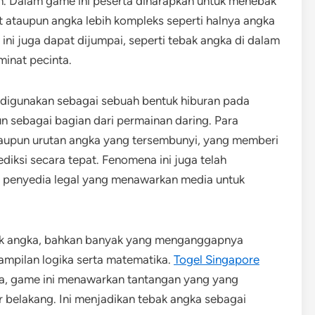
n. Dalam game ini peserta diharapkan untuk menebak
it ataupun angka lebih kompleks seperti halnya angka
n ini juga dapat dijumpai, seperti tebak angka di dalam
inat pecinta.
 digunakan sebagai sebuah bentuk hiburan pada
pun sebagai bagian dari permainan daring. Para
taupun urutan angka yang tersembunyi, yang memberi
iksi secara tepat. Fenomena ini juga telah
a penyedia legal yang menawarkan media untuk
bak angka, bahkan banyak yang menganggapnya
ampilan logika serta matematika.
Togel Singapore
dia, game ini menawarkan tantangan yang yang
tar belakang. Ini menjadikan tebak angka sebagai