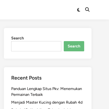
Switch
Open
to
Search
dark
mode
Search
Search
Recent Posts
Panduan Lengkap Situs Pkv: Menemukan
Permainan Terbaik
Menjadi Master Kucing dengan Rubah 4d