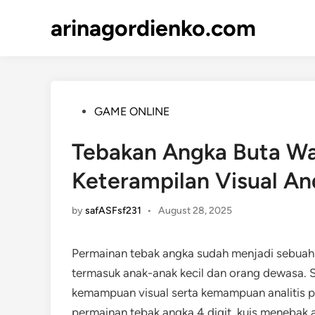
Skip
arinagordienko.com
to
content
Posted
GAME ONLINE
in
Tebakan Angka Buta W
Keterampilan Visual An
by
safASFsf231
•
August 28, 2025
Permainan tebak angka sudah menjadi sebuah 
termasuk anak-anak kecil dan orang dewasa. 
kemampuan visual serta kemampuan analitis pa
permainan tebak angka 4 digit, kuis menebak