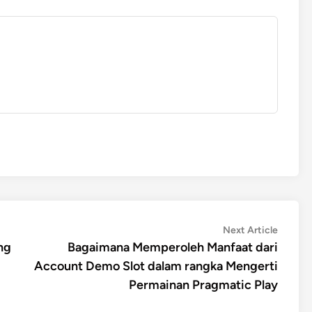
Next
Next Article
article:
ng
Bagaimana Memperoleh Manfaat dari
Account Demo Slot dalam rangka Mengerti
Permainan Pragmatic Play