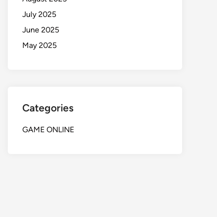
July 2025
June 2025
May 2025
Categories
GAME ONLINE