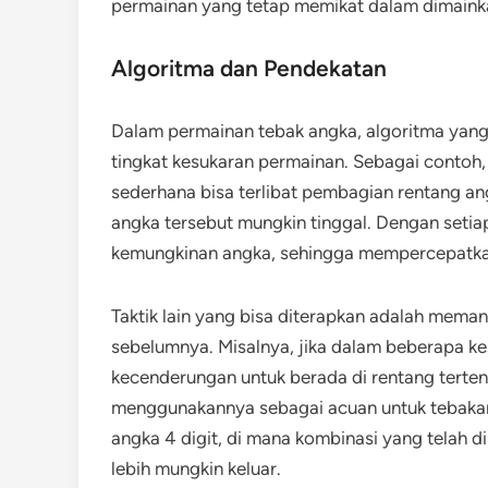
permainan yang tetap memikat dalam dimaink
Algoritma dan Pendekatan
Dalam permainan tebak angka, algoritma yang 
tingkat kesukaran permainan. Sebagai contoh,
sederhana bisa terlibat pembagian rentang a
angka tersebut mungkin tinggal. Dengan seti
kemungkinan angka, sehingga mempercepatka
Taktik lain yang bisa diterapkan adalah mema
sebelumnya. Misalnya, jika dalam beberapa ke
kecenderungan untuk berada di rentang terten
menggunakannya sebagai acuan untuk tebakan 
angka 4 digit, di mana kombinasi yang telah 
lebih mungkin keluar.