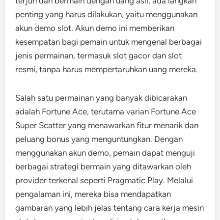
terjun dan bermain dengan uang asli, ada langkah
penting yang harus dilakukan, yaitu menggunakan
akun demo slot. Akun demo ini memberikan
kesempatan bagi pemain untuk mengenal berbagai
jenis permainan, termasuk slot gacor dan slot
resmi, tanpa harus mempertaruhkan uang mereka.
Salah satu permainan yang banyak dibicarakan
adalah Fortune Ace, terutama varian Fortune Ace
Super Scatter yang menawarkan fitur menarik dan
peluang bonus yang menguntungkan. Dengan
menggunakan akun demo, pemain dapat menguji
berbagai strategi bermain yang ditawarkan oleh
provider terkenal seperti Pragmatic Play. Melalui
pengalaman ini, mereka bisa mendapatkan
gambaran yang lebih jelas tentang cara kerja mesin