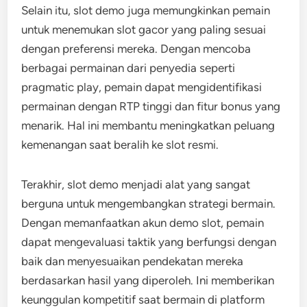
Selain itu, slot demo juga memungkinkan pemain
untuk menemukan slot gacor yang paling sesuai
dengan preferensi mereka. Dengan mencoba
berbagai permainan dari penyedia seperti
pragmatic play, pemain dapat mengidentifikasi
permainan dengan RTP tinggi dan fitur bonus yang
menarik. Hal ini membantu meningkatkan peluang
kemenangan saat beralih ke slot resmi.
Terakhir, slot demo menjadi alat yang sangat
berguna untuk mengembangkan strategi bermain.
Dengan memanfaatkan akun demo slot, pemain
dapat mengevaluasi taktik yang berfungsi dengan
baik dan menyesuaikan pendekatan mereka
berdasarkan hasil yang diperoleh. Ini memberikan
keunggulan kompetitif saat bermain di platform