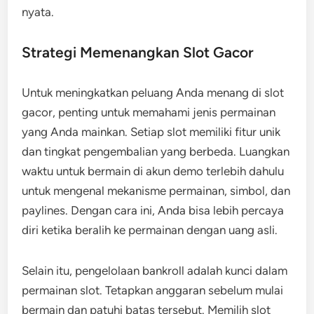
nyata.
Strategi Memenangkan Slot Gacor
Untuk meningkatkan peluang Anda menang di slot
gacor, penting untuk memahami jenis permainan
yang Anda mainkan. Setiap slot memiliki fitur unik
dan tingkat pengembalian yang berbeda. Luangkan
waktu untuk bermain di akun demo terlebih dahulu
untuk mengenal mekanisme permainan, simbol, dan
paylines. Dengan cara ini, Anda bisa lebih percaya
diri ketika beralih ke permainan dengan uang asli.
Selain itu, pengelolaan bankroll adalah kunci dalam
permainan slot. Tetapkan anggaran sebelum mulai
bermain dan patuhi batas tersebut. Memilih slot