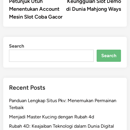
article:
artic
Petunjuk Utuh
Keunggulan Slot Demo
navigation
Menentukan Account
di Dunia Mahjong Ways
Mesin Slot Coba Gacor
Search
Search
Recent Posts
Panduan Lengkap Situs Pkv: Menemukan Permainan
Terbaik
Menjadi Master Kucing dengan Rubah 4d
Rubah 4D: Keajaiban Teknologi dalam Dunia Digital