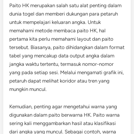
Paito HK merupakan salah satu alat penting dalam
dunia togel dan memberi dukungan para petaruh
untuk mempelajari keluaran angka. Untuk
memahami metode membaca paito HK, hal
pertama kita perlu memahami layout dan paito
tersebut. Biasanya, paito dihidangkan dalam format
tabel yang mencakup data output angka dalam
jangka waktu tertentu, termasuk nomor-nomor
yang pada setiap sesi. Melalui mengamati grafik ini,
petaruh dapat melihat koridor atau tren yang
mungkin muncul.
Kemudian, penting agar mengetahui warna yang
digunakan dalam paito berwarna HK. Paito warna
sering kali menggambarkan hasil atau klasifikasi
dari angka yang muncul. Sebagai contoh, warna