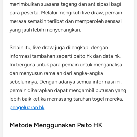
menimbulkan suasana tegang dan antisipasi bagi
para peserta. Melalui mengikuti live draw, pemain
merasa semakin terlibat dan memperoleh sensasi
yang jauh lebih menyenangkan.
Selain itu, live draw juga dilengkapi dengan
informasi tambahan seperti paito hk dan data hk.
Ini berguna untuk para pemain untuk menganalisa
dan menyusun ramalan dari angka-angka
sebelumnya. Dengan adanya semua informasi ini,
pemain diharapkan dapat mengambil putusan yang
lebih baik ketika memasang taruhan togel mereka.
pengeluaran hk
Metode Menggunakan Paito HK