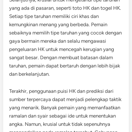
yang ada di pasaran, seperti toto HK dan togel HK.
Setiap tipe taruhan memiliki ciri khas dan
kemungkinan menang yang berbeda. Pemain
sebaiknya memilih tipe taruhan yang cocok dengan
gaya bermain mereka dan selalu mengawasi
pengeluaran HK untuk mencegah kerugian yang
sangat besar. Dengan membuat batasan dalam
taruhan, pemain dapat bertaruh dengan lebih bijak
dan berkelanjutan.
Terakhir, penggunaan puisi HK dan prediksi dari
sumber terpercaya dapat menjadi pelengkap taktik
yang menarik. Banyak pemain yang memanfaatkan
ramalan dan syair sebagai ide untuk menentukan
angka. Namun, krusial untuk tidak sepenuhnya