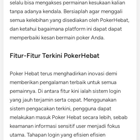
selalu bisa mengakses permainan kesukaan kalian
tanpa adanya kendala. Bersiaplah agar menggali
semua kelebihan yang disediakan oleh PokerHebat,
dan ketahui bagaimana platform ini dapat dapat
memperbaiki kesan bermain poker Anda.
Fitur-Fitur Terkini PokerHebat
Poker Hebat terus menghadirkan inovasi demi
memberikan pengalaman terbaik untuk semua
pemainnya. Di antara fitur kini ialah sistem login
yang jauh terjamin serta cepat. Menggunakan
sistem pengacakan terkini, pengguna dapat
melakukan masuk Poker Hebat secara lebih, sebab
keamanan informasi sensitif user menjadi fokus
utama. Tahapan login yang efisien efisien