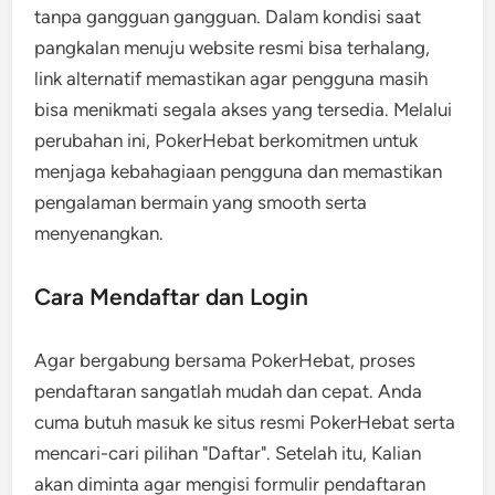
tanpa gangguan gangguan. Dalam kondisi saat
pangkalan menuju website resmi bisa terhalang,
link alternatif memastikan agar pengguna masih
bisa menikmati segala akses yang tersedia. Melalui
perubahan ini, PokerHebat berkomitmen untuk
menjaga kebahagiaan pengguna dan memastikan
pengalaman bermain yang smooth serta
menyenangkan.
Cara Mendaftar dan Login
Agar bergabung bersama PokerHebat, proses
pendaftaran sangatlah mudah dan cepat. Anda
cuma butuh masuk ke situs resmi PokerHebat serta
mencari-cari pilihan "Daftar". Setelah itu, Kalian
akan diminta agar mengisi formulir pendaftaran