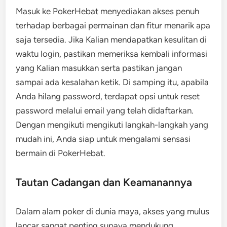
Masuk ke PokerHebat menyediakan akses penuh
terhadap berbagai permainan dan fitur menarik apa
saja tersedia. Jika Kalian mendapatkan kesulitan di
waktu login, pastikan memeriksa kembali informasi
yang Kalian masukkan serta pastikan jangan
sampai ada kesalahan ketik. Di samping itu, apabila
Anda hilang password, terdapat opsi untuk reset
password melalui email yang telah didaftarkan.
Dengan mengikuti mengikuti langkah-langkah yang
mudah ini, Anda siap untuk mengalami sensasi
bermain di PokerHebat.
Tautan Cadangan dan Keamanannya
Dalam alam poker di dunia maya, akses yang mulus
lancar sangat penting supaya mendukung