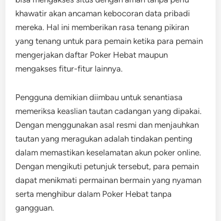
khawatir akan ancaman kebocoran data pribadi
mereka. Hal ini memberikan rasa tenang pikiran
yang tenang untuk para pemain ketika para pemain
mengerjakan daftar Poker Hebat maupun
mengakses fitur-fitur lainnya.
Pengguna demikian diimbau untuk senantiasa
memeriksa keaslian tautan cadangan yang dipakai.
Dengan menggunakan asal resmi dan menjauhkan
tautan yang meragukan adalah tindakan penting
dalam memastikan keselamatan akun poker online.
Dengan mengikuti petunjuk tersebut, para pemain
dapat menikmati permainan bermain yang nyaman
serta menghibur dalam Poker Hebat tanpa
gangguan.