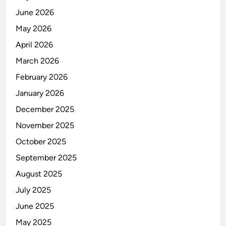
June 2026
May 2026
April 2026
March 2026
February 2026
January 2026
December 2025
November 2025
October 2025
September 2025
August 2025
July 2025
June 2025
May 2025