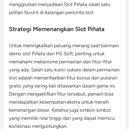
menggiurkan menjadikan Slot Piñata salah satu
pilihan favorit di kalangan pencinta slot.
Strategi Memenangkan Slot Piñata
Untuk meningkatkan peluang menang saat bermain
demo slot Piñata dari PG Soft, penting untuk
memahami mekanisme permainan dan fitur-fitur
yang ada. Salah satu kunci sukses dalam permainan
slot adalah memanfaatkan fitur bonus dan putaran
gratis yang sering kali ditawarkan dalam game ini.
Dengan mengaktifkan fitur tersebut, pemain bisa
mendapatkan kesempatan ekstra untuk meraih
kemenangan besar. Ketahui juga simbol-simbol
yang memiliki nilai tinggi dan yang dapat memicu
kombinasi menguntungkan.