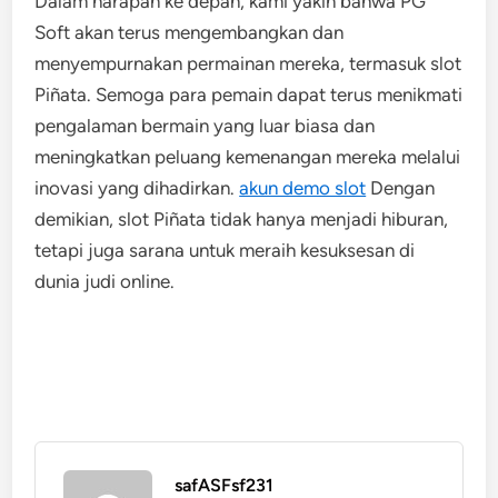
Dalam harapan ke depan, kami yakin bahwa PG
Soft akan terus mengembangkan dan
menyempurnakan permainan mereka, termasuk slot
Piñata. Semoga para pemain dapat terus menikmati
pengalaman bermain yang luar biasa dan
meningkatkan peluang kemenangan mereka melalui
inovasi yang dihadirkan.
akun demo slot
Dengan
demikian, slot Piñata tidak hanya menjadi hiburan,
tetapi juga sarana untuk meraih kesuksesan di
dunia judi online.
safASFsf231