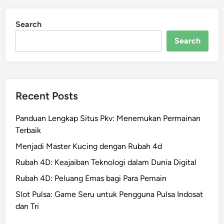
Search
Search
Recent Posts
Panduan Lengkap Situs Pkv: Menemukan Permainan
Terbaik
Menjadi Master Kucing dengan Rubah 4d
Rubah 4D: Keajaiban Teknologi dalam Dunia Digital
Rubah 4D: Peluang Emas bagi Para Pemain
Slot Pulsa: Game Seru untuk Pengguna Pulsa Indosat
dan Tri