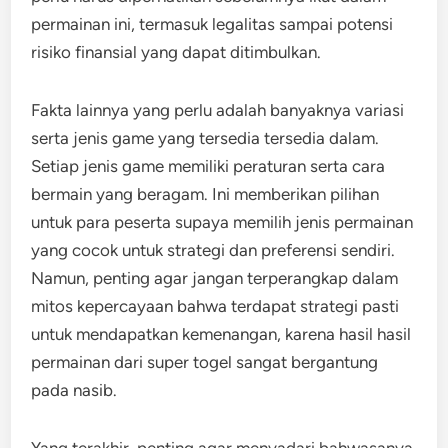
permainan ini, termasuk legalitas sampai potensi
risiko finansial yang dapat ditimbulkan.
Fakta lainnya yang perlu adalah banyaknya variasi
serta jenis game yang tersedia tersedia dalam.
Setiap jenis game memiliki peraturan serta cara
bermain yang beragam. Ini memberikan pilihan
untuk para peserta supaya memilih jenis permainan
yang cocok untuk strategi dan preferensi sendiri.
Namun, penting agar jangan terperangkap dalam
mitos kepercayaan bahwa terdapat strategi pasti
untuk mendapatkan kemenangan, karena hasil hasil
permainan dari super togel sangat bergantung
pada nasib.