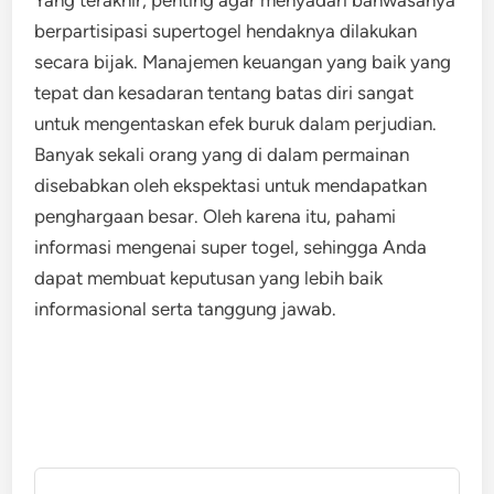
Yang terakhir, penting agar menyadari bahwasanya
berpartisipasi supertogel hendaknya dilakukan
secara bijak. Manajemen keuangan yang baik yang
tepat dan kesadaran tentang batas diri sangat
untuk mengentaskan efek buruk dalam perjudian.
Banyak sekali orang yang di dalam permainan
disebabkan oleh ekspektasi untuk mendapatkan
penghargaan besar. Oleh karena itu, pahami
informasi mengenai super togel, sehingga Anda
dapat membuat keputusan yang lebih baik
informasional serta tanggung jawab.