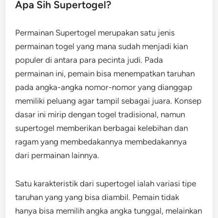
Apa Sih Supertogel?
Permainan Supertogel merupakan satu jenis
permainan togel yang mana sudah menjadi kian
populer di antara para pecinta judi. Pada
permainan ini, pemain bisa menempatkan taruhan
pada angka-angka nomor-nomor yang dianggap
memiliki peluang agar tampil sebagai juara. Konsep
dasar ini mirip dengan togel tradisional, namun
supertogel memberikan berbagai kelebihan dan
ragam yang membedakannya membedakannya
dari permainan lainnya.
Satu karakteristik dari supertogel ialah variasi tipe
taruhan yang yang bisa diambil. Pemain tidak
hanya bisa memilih angka angka tunggal, melainkan