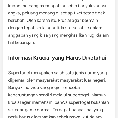
kupon memang mendapatkan lebih banyak variasi
angka, peluang menang di setiap tiket tetap tidak
berubah. Oleh karena itu, krusial agar bermain
dengan tepat serta agar tidak tersesat ke dalam
anggapan yang bisa yang menghasilkan rugi dalam
hal keuangan.
Informasi Krucial yang Harus Diketahui
Supertogel merupakan salah satu jenis game yang
digemari oleh masyarakat masyarakat luar negeri.
Banyak individu yang ingin mencoba
keberuntungan sendiri melalui supertogel. Namun,
krusial agar memahami bahwa supertogel bukanlah
sekedar game normal. Terdapat banyak hal yang
perlu harus diperhatikan sebelumnya ikut dalam