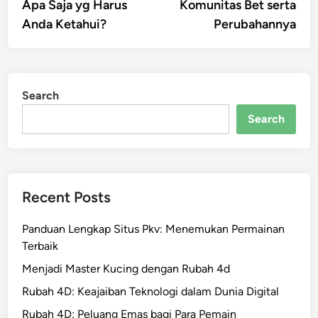
Apa Saja yg Harus
Komunitas Bet serta
Anda Ketahui?
Perubahannya
Search
Search
Recent Posts
Panduan Lengkap Situs Pkv: Menemukan Permainan
Terbaik
Menjadi Master Kucing dengan Rubah 4d
Rubah 4D: Keajaiban Teknologi dalam Dunia Digital
Rubah 4D: Peluang Emas bagi Para Pemain