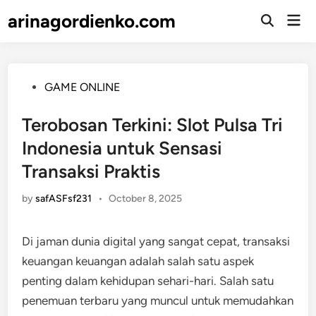
Skip
arinagordienko.com
Mai
to
Open
Men
Search
content
Posted
GAME ONLINE
in
Terobosan Terkini: Slot Pulsa Tri
Indonesia untuk Sensasi
Transaksi Praktis
by
safASFsf231
•
October 8, 2025
Di jaman dunia digital yang sangat cepat, transaksi
keuangan keuangan adalah salah satu aspek
penting dalam kehidupan sehari-hari. Salah satu
penemuan terbaru yang muncul untuk memudahkan