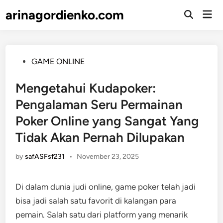
Skip
arinagordienko.com
Mai
to
Open
Men
Search
content
Posted
GAME ONLINE
in
Mengetahui Kudapoker:
Pengalaman Seru Permainan
Poker Online yang Sangat Yang
Tidak Akan Pernah Dilupakan
by
safASFsf231
•
November 23, 2025
Di dalam dunia judi online, game poker telah jadi
bisa jadi salah satu favorit di kalangan para
pemain. Salah satu dari platform yang menarik