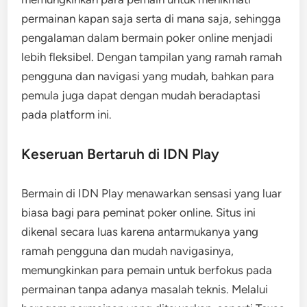
permainan kapan saja serta di mana saja, sehingga
pengalaman dalam bermain poker online menjadi
lebih fleksibel. Dengan tampilan yang ramah ramah
pengguna dan navigasi yang mudah, bahkan para
pemula juga dapat dengan mudah beradaptasi
pada platform ini.
Keseruan Bertaruh di IDN Play
Bermain di IDN Play menawarkan sensasi yang luar
biasa bagi para peminat poker online. Situs ini
dikenal secara luas karena antarmukanya yang
ramah pengguna dan mudah navigasinya,
memungkinkan para pemain untuk berfokus pada
permainan tanpa adanya masalah teknis. Melalui