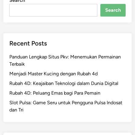
Search
Search
Recent Posts
Panduan Lengkap Situs Pkv: Menemukan Permainan
Terbaik
Menjadi Master Kucing dengan Rubah 4d
Rubah 4D: Keajaiban Teknologi dalam Dunia Digital
Rubah 4D: Peluang Emas bagi Para Pemain
Slot Pulsa: Game Seru untuk Pengguna Pulsa Indosat
dan Tri