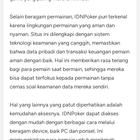
Selain beragam permainan, IDNPoker pun terkenal
karena lingkungan permainan yang aman dan
nyaman. Situs ini dilengkapi dengan sistem
teknologi keamanan yang canggih, memastikan
bahwa data pribadi dan transaksi keuangan pemain
aman dengan baik. Hal ini memberikan rasa tenang
bagi para pemain saat bermain, sehingga mereka
bisa dapat terfokus kepada permainan tanpa
cemas soal keamanan data mereka sendiri.
Hal yang lainnya yang patut diperhatikan adalah
kemudahan aksesnya. IDNPoker dapat diakses
dengan mudah dengan berbagai cara melalui
beragam device, baik PC dan ponsel. Ini
memungkinkan para pemain untuk menikmati