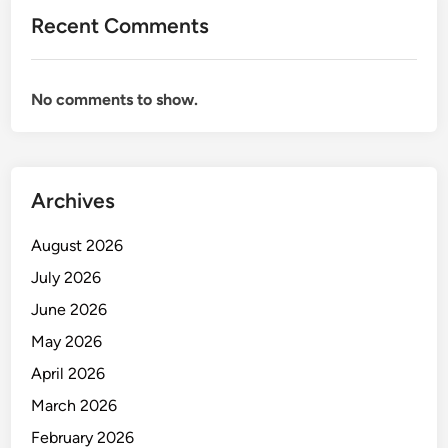
Recent Comments
No comments to show.
Archives
August 2026
July 2026
June 2026
May 2026
April 2026
March 2026
February 2026