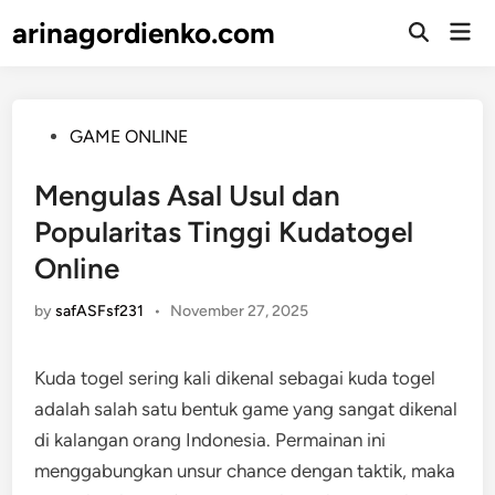
Skip
arinagordienko.com
Mai
to
Open
Men
Search
content
Posted
GAME ONLINE
in
Mengulas Asal Usul dan
Popularitas Tinggi Kudatogel
Online
by
safASFsf231
•
November 27, 2025
Kuda togel sering kali dikenal sebagai kuda togel
adalah salah satu bentuk game yang sangat dikenal
di kalangan orang Indonesia. Permainan ini
menggabungkan unsur chance dengan taktik, maka