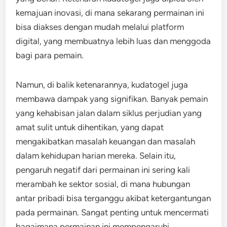
kemajuan inovasi, di mana sekarang permainan ini
bisa diakses dengan mudah melalui platform
digital, yang membuatnya lebih luas dan menggoda
bagi para pemain.
Namun, di balik ketenarannya, kudatogel juga
membawa dampak yang signifikan. Banyak pemain
yang kehabisan jalan dalam siklus perjudian yang
amat sulit untuk dihentikan, yang dapat
mengakibatkan masalah keuangan dan masalah
dalam kehidupan harian mereka. Selain itu,
pengaruh negatif dari permainan ini sering kali
merambah ke sektor sosial, di mana hubungan
antar pribadi bisa terganggu akibat ketergantungan
pada permainan. Sangat penting untuk mencermati
bagaimana permainan ini mempengaruhi