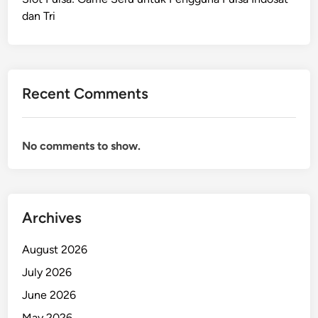
dan Tri
Recent Comments
No comments to show.
Archives
August 2026
July 2026
June 2026
May 2026