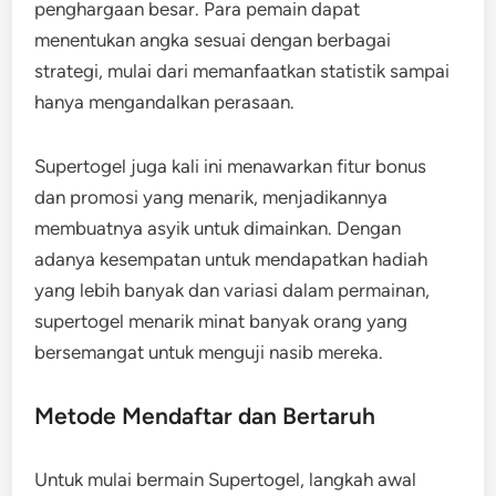
penghargaan besar. Para pemain dapat
menentukan angka sesuai dengan berbagai
strategi, mulai dari memanfaatkan statistik sampai
hanya mengandalkan perasaan.
Supertogel juga kali ini menawarkan fitur bonus
dan promosi yang menarik, menjadikannya
membuatnya asyik untuk dimainkan. Dengan
adanya kesempatan untuk mendapatkan hadiah
yang lebih banyak dan variasi dalam permainan,
supertogel menarik minat banyak orang yang
bersemangat untuk menguji nasib mereka.
Metode Mendaftar dan Bertaruh
Untuk mulai bermain Supertogel, langkah awal