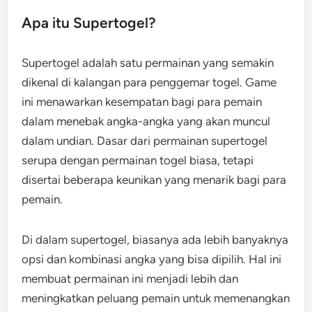
Apa itu Supertogel?
Supertogel adalah satu permainan yang semakin
dikenal di kalangan para penggemar togel. Game
ini menawarkan kesempatan bagi para pemain
dalam menebak angka-angka yang akan muncul
dalam undian. Dasar dari permainan supertogel
serupa dengan permainan togel biasa, tetapi
disertai beberapa keunikan yang menarik bagi para
pemain.
Di dalam supertogel, biasanya ada lebih banyaknya
opsi dan kombinasi angka yang bisa dipilih. Hal ini
membuat permainan ini menjadi lebih dan
meningkatkan peluang pemain untuk memenangkan