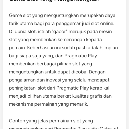
Game slot yang menguntungkan merupakan daya
tarik utama bagi para penggemar judi slot online.
Di dunia slot, istilah "gacor" merujuk pada mesin
slot yang memberikan kemenangan kepada
pemain. Keberhasilan ini sudah pasti adalah impian
bagi siapa saja yang, dan Pragmatic Play
memberikan berbagai pilihan slot yang
menguntungkan untuk dapat dicoba. Dengan
pengalaman dan inovasi yang selalu mendapat
peningkatan, slot dari Pragmatic Play kerap kali
menjadi pilihan utama berkat kualitas grafis dan
mekanisme permainan yang menarik.
Contoh yang jelas permainan slot yang
menguntungkan dari Pragmatic Play yaitu Gates of