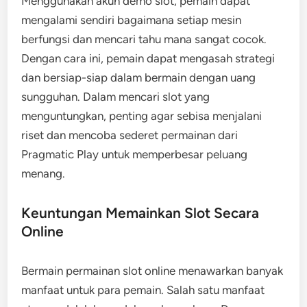
Menggunakan akun demo slot, pemain dapat
mengalami sendiri bagaimana setiap mesin
berfungsi dan mencari tahu mana sangat cocok.
Dengan cara ini, pemain dapat mengasah strategi
dan bersiap-siap dalam bermain dengan uang
sungguhan. Dalam mencari slot yang
menguntungkan, penting agar sebisa menjalani
riset dan mencoba sederet permainan dari
Pragmatic Play untuk memperbesar peluang
menang.
Keuntungan Memainkan Slot Secara
Online
Bermain permainan slot online menawarkan banyak
manfaat untuk para pemain. Salah satu manfaat