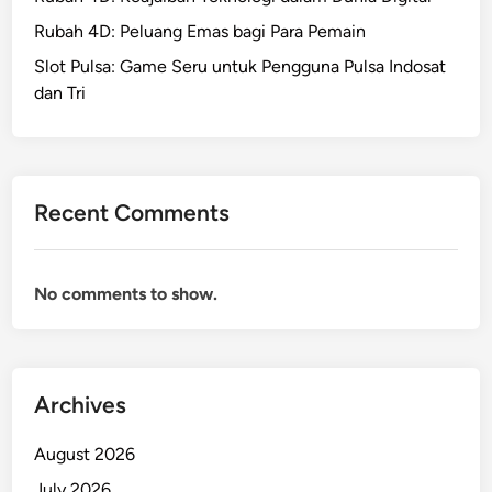
Rubah 4D: Peluang Emas bagi Para Pemain
Slot Pulsa: Game Seru untuk Pengguna Pulsa Indosat
dan Tri
Recent Comments
No comments to show.
Archives
August 2026
July 2026