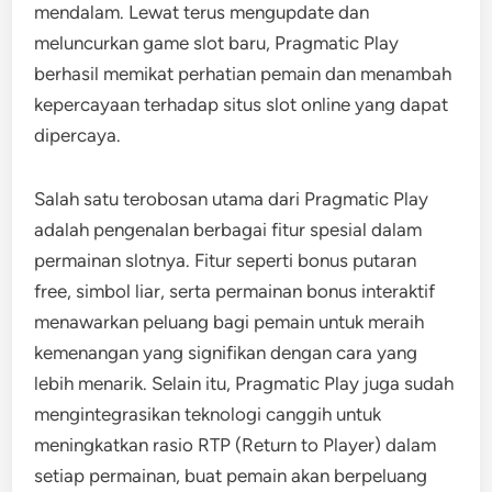
mendalam. Lewat terus mengupdate dan
meluncurkan game slot baru, Pragmatic Play
berhasil memikat perhatian pemain dan menambah
kepercayaan terhadap situs slot online yang dapat
dipercaya.
Salah satu terobosan utama dari Pragmatic Play
adalah pengenalan berbagai fitur spesial dalam
permainan slotnya. Fitur seperti bonus putaran
free, simbol liar, serta permainan bonus interaktif
menawarkan peluang bagi pemain untuk meraih
kemenangan yang signifikan dengan cara yang
lebih menarik. Selain itu, Pragmatic Play juga sudah
mengintegrasikan teknologi canggih untuk
meningkatkan rasio RTP (Return to Player) dalam
setiap permainan, buat pemain akan berpeluang