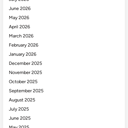
June 2026
May 2026
April 2026
March 2026
February 2026
January 2026
December 2025
November 2025
October 2025
September 2025
August 2025
July 2025
June 2025
May 2025