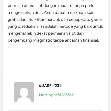
bermain demo slot dengan mudah. Tanpa perlu
mengeluarkan duit, Anda dapat menikmati spin
gratis dan fitur-fitur menarik dari setiap-satu game
yang disediakan. Ini adalah metode yang baik untuk
mengenal lebih dekat permainan slot dari
pengembang Pragmatic tanpa ancaman finansial.
safASFsf231
More by safASFsf231