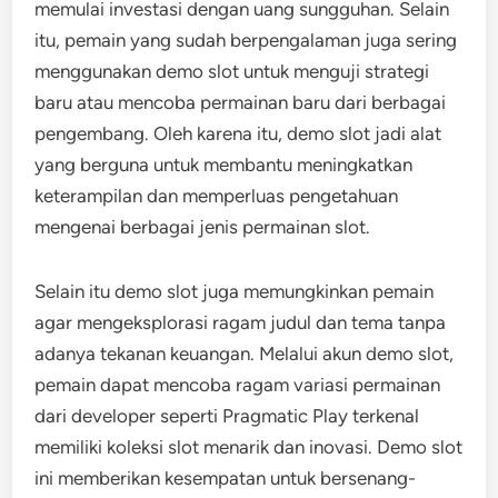
memulai investasi dengan uang sungguhan. Selain
itu, pemain yang sudah berpengalaman juga sering
menggunakan demo slot untuk menguji strategi
baru atau mencoba permainan baru dari berbagai
pengembang. Oleh karena itu, demo slot jadi alat
yang berguna untuk membantu meningkatkan
keterampilan dan memperluas pengetahuan
mengenai berbagai jenis permainan slot.
Selain itu demo slot juga memungkinkan pemain
agar mengeksplorasi ragam judul dan tema tanpa
adanya tekanan keuangan. Melalui akun demo slot,
pemain dapat mencoba ragam variasi permainan
dari developer seperti Pragmatic Play terkenal
memiliki koleksi slot menarik dan inovasi. Demo slot
ini memberikan kesempatan untuk bersenang-