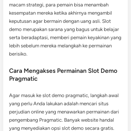
macam strategi, para pemain bisa menambah
kesempatan mereka ketika akhirnya mengambil
keputusan agar bermain dengan uang asli. Slot
demo merupakan sarana yang bagus untuk belajar
serta beradaptasi, memberi pemain keyakinan yang
lebih sebelum mereka melangkah ke permainan
berisiko.
Cara Mengakses Permainan Slot Demo
Pragmatic
Agar masuk ke slot demo pragmatic, langkah awal
yang perlu Anda lakukan adalah mencari situs
perjudian online yang menawarkan permainan dari
pengembang Pragmatic. Banyak website handal
yang menyediakan opsi slot demo secara gratis.