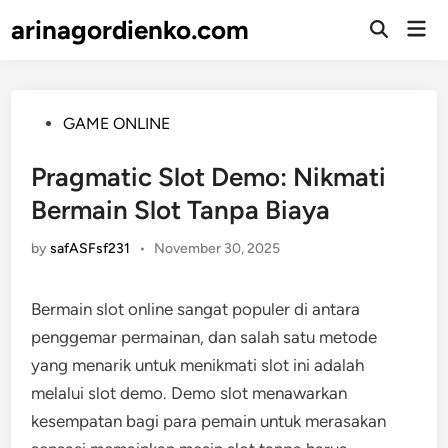
Skip
arinagordienko.com
Mai
to
Open
Men
Search
content
Posted
GAME ONLINE
in
Pragmatic Slot Demo: Nikmati
Bermain Slot Tanpa Biaya
by
safASFsf231
•
November 30, 2025
Bermain slot online sangat populer di antara
penggemar permainan, dan salah satu metode
yang menarik untuk menikmati slot ini adalah
melalui slot demo. Demo slot menawarkan
kesempatan bagi para pemain untuk merasakan