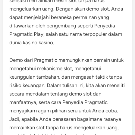
sensasi memainkan mesin slot tanpa harus
mengeluarkan uang. Dengan akun demo slot, Anda
dapat menjelajahi beraneka permainan yang
ditawarkan oleh pengembang seperti Penyedia
Pragmatic Play, salah satu nama terpopuler dalam
dunia kasino kasino.
Demo dari Pragmatic memungkinkan pemain untuk
mengetahui mekanisme slot, mengetahui
keunggulan tambahan, dan mengasah taktik tanpa
risiko keuangan. Dalam tulisan ini, kita akan meneliti
secara mendalam tentang demo slot dan
manfaatnya, serta cara Penyedia Pragmatic
menyajikan ragam pilihan seru untuk Anda coba.
Jadi, apabila Anda penasaran bagaimana rasanya
memainkan slot tanpa harus mengeluarkan uang,