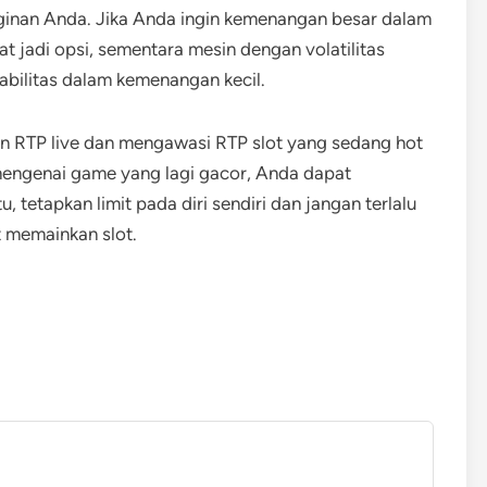
nginan Anda. Jika Anda ingin kemenangan besar dalam
at jadi opsi, sementara mesin dengan volatilitas
abilitas dalam kemenangan kecil.
n RTP live dan mengawasi RTP slot yang sedang hot
i mengenai game yang lagi gacor, Anda dapat
, tetapkan limit pada diri sendiri dan jangan terlalu
t memainkan slot.