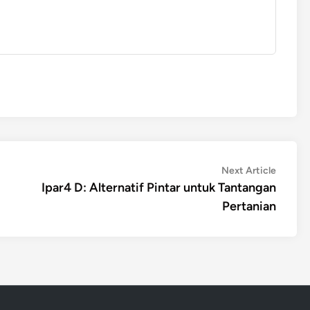
Next
Next Article
article:
Ipar4 D: Alternatif Pintar untuk Tantangan
Pertanian