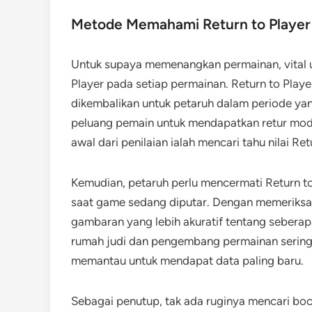
Metode Memahami Return to Player
Untuk supaya memenangkan permainan, vital u
Player pada setiap permainan. Return to Play
dikembalikan untuk petaruh dalam periode yang
peluang pemain untuk mendapatkan retur modal
awal dari penilaian ialah mencari tahu nilai R
Kemudian, petaruh perlu mencermati Return to
saat game sedang diputar. Dengan memeriksa 
gambaran yang lebih akuratif tentang seberapa 
rumah judi dan pengembang permainan sering k
memantau untuk mendapat data paling baru.
Sebagai penutup, tak ada ruginya mencari boc