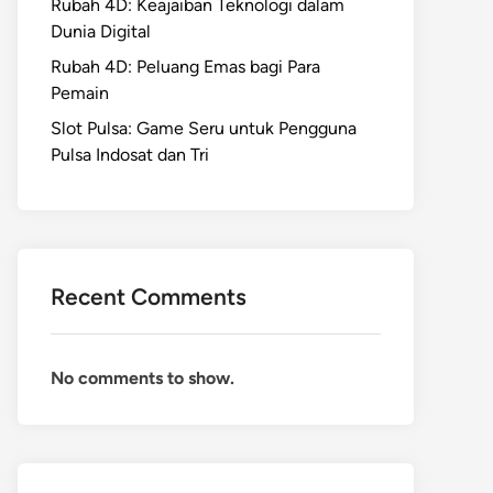
Rubah 4D: Keajaiban Teknologi dalam
Dunia Digital
Rubah 4D: Peluang Emas bagi Para
Pemain
Slot Pulsa: Game Seru untuk Pengguna
Pulsa Indosat dan Tri
Recent Comments
No comments to show.