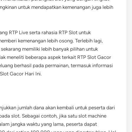
ngkinan untuk mendapatkan kemenangan juga lebih
ng RTP Live serta rahasia RTP Slot untuk
emberi kemenangan lebih osong. Terlebih lagi,
sekarang memiliki lebih banyak pilihan untuk
ndak meneliti beberapa aspek terkait RTP Slot Gacor
luang berhasil pada permainan, termasuk informasi
Slot Gacor Hari Ini.
jukkan jumlah dana akan kembali untuk peserta dari
ada slot. Sebagai contoh, jika satu slot machine
alam jangka waktu yang lama, peserta dapat