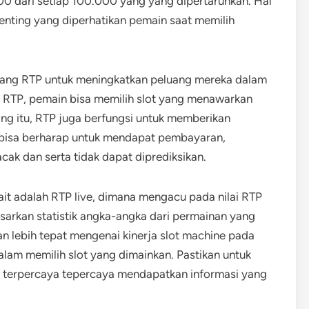
 dari setiap 100.000 yang yang dipertaruhkan. Hal
penting yang diperhatikan pemain saat memilih
ntang RTP untuk meningkatkan peluang mereka dalam
RTP, pemain bisa memilih slot yang menawarkan
ng itu, RTP juga berfungsi untuk memberikan
bisa berharap untuk mendapat pembayaran,
cak dan serta tidak dapat diprediksikan.
ait adalah RTP live, dimana mengacu pada nilai RTP
asarkan statistik angka-angka dari permainan yang
n lebih tepat mengenai kinerja slot machine pada
dalam memilih slot yang dimainkan. Pastikan untuk
g terpercaya tepercaya mendapatkan informasi yang