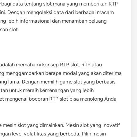
bagi data tentang slot mana yang memberikan RTP
 ini. Dengan mengoleksi data dari berbagai macam
ang lebih informasional dan menambah peluang
an slot.
t adalah memahami konsep RTP slot. RTP atau
ang menggambarkan berapa modal yang akan diterima
yang lama. Dengan memilih game slot yang berbasis
tan untuk meraih kemenangan yang lebih
set mengenai bocoran RTP slot bisa menolong Anda
 mesin slot yang dimainkan. Mesin slot yang inovatif
n level volatilitas yang berbeda. Pilih mesin