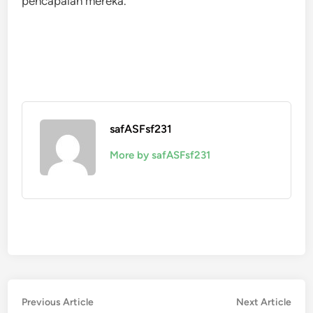
pencapaian mereka.
safASFsf231
More by safASFsf231
Post
Previous
Nex
Previous Article
Next Article