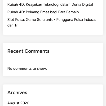
Rubah 4D: Keajaiban Teknologi dalam Dunia Digital
Rubah 4D: Peluang Emas bagi Para Pemain
Slot Pulsa: Game Seru untuk Pengguna Pulsa Indosat
dan Tri
Recent Comments
No comments to show.
Archives
August 2026