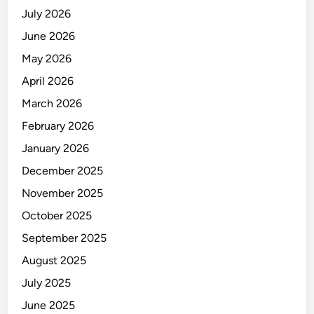
July 2026
June 2026
May 2026
April 2026
March 2026
February 2026
January 2026
December 2025
November 2025
October 2025
September 2025
August 2025
July 2025
June 2025