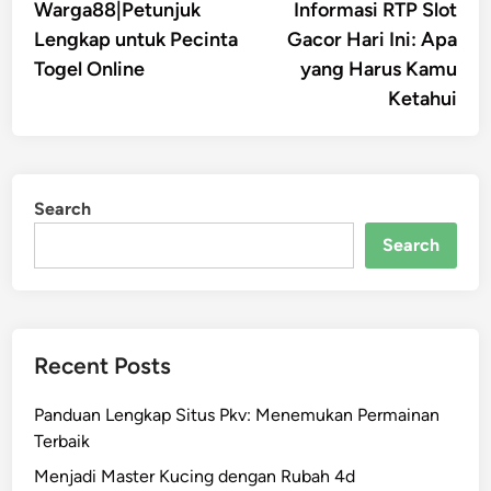
article:
artic
Warga88|Petunjuk
Informasi RTP Slot
navigation
Lengkap untuk Pecinta
Gacor Hari Ini: Apa
Togel Online
yang Harus Kamu
Ketahui
Search
Search
Recent Posts
Panduan Lengkap Situs Pkv: Menemukan Permainan
Terbaik
Menjadi Master Kucing dengan Rubah 4d