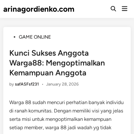
Skip
arinagordienko.com
Mai
to
Open
Men
Search
content
Posted
GAME ONLINE
in
Kunci Sukses Anggota
Warga88: Mengoptimalkan
Kemampuan Anggota
by
safASFsf231
•
January 28, 2026
Warga 88 sudah mencuri perhatian banyak individu
di ranah komunitas. Dengan memiliki visi yang jelas
serta misi untuk mengoptimalkan kemampuan
setiap member, warga 88 jadi wadah yg tidak