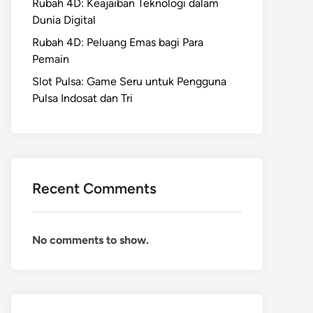
Rubah 4D: Keajaiban Teknologi dalam
Dunia Digital
Rubah 4D: Peluang Emas bagi Para
Pemain
Slot Pulsa: Game Seru untuk Pengguna
Pulsa Indosat dan Tri
Recent Comments
No comments to show.