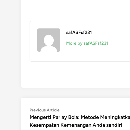
safASFsf231
More by safASFsf231
Post
Previous
Previous Article
article:
Mengerti Parlay Bola: Metode Meningkatk
navigation
Kesempatan Kemenangan Anda sendiri