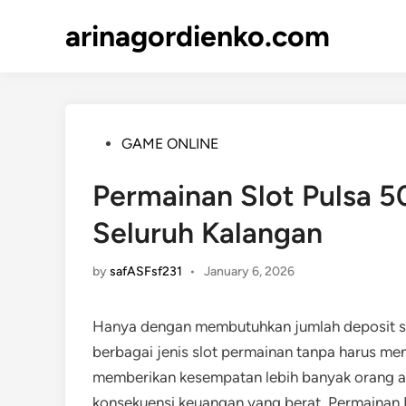
Skip
arinagordienko.com
to
content
Posted
GAME ONLINE
in
Permainan Slot Pulsa 
Seluruh Kalangan
by
safASFsf231
•
January 6, 2026
Hanya dengan membutuhkan jumlah deposit s
berbagai jenis slot permainan tanpa harus men
memberikan kesempatan lebih banyak orang 
konsekuensi keuangan yang berat. Permainan P